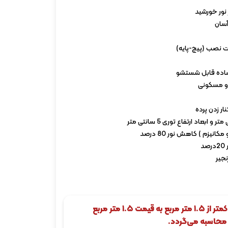
آسان
ات نصب (پیچ-پایه)
ساده قابل شستشو
 و مسکونی
ار زدن پرده
انیزم ) کاهش نور 80 درصد
د
نجیر
کاربر محترم، سفارشات کمتر از ۱.۵ متر مربع به قیمت ۱.۵ متر مربع
محاسبه می‌گردد.