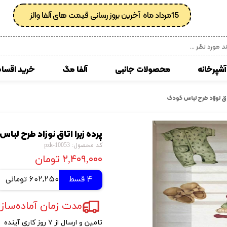
15مرداد ماه آخرین بروز رسانی قیمت های آلفا والز
آشپرخانه
محصولات جانبی
آلفا مگ
خرید اقسا
 مصنوعی
انواع کفپوش پی وی سی
اتاق نوزاد طرح لباس کودک
زبرا
کوسن
پرده زبرا اتاق نوزاد طرح لبا
ی
کاغذدیواری رولی
کد محصول: pzk-10053
کاغذدیواری ساده
۲,۴۰۹,۰۰۰ تومان
کاغذ دیواری پتینه
4 قسط
602,250 تومانی
کاغذدیواری طرح دار
مدت زمان آماده‌سازی و ارسال 
کاغذدیواری اداری
تامین و ارسال از ۷ روز کاری آینده