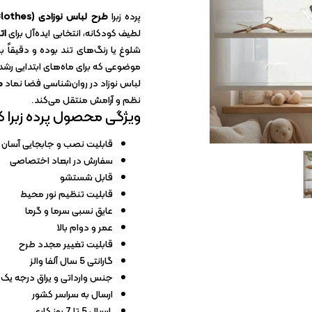
کاغذ دیواری آلبومی
پرده زبرا
طرح لباس نوزادی (Baby Clothes)
کاغذ دیواری ارزان
لطیف کودکانه، انتخابی ایده‌آل برای
ات
شلوغ یا رنگ‌های تند بوده و دقیقاً بر
کاغذ دیواری سلطنتی
موضوعی که برای ماه‌های ابتدایی رشد ن
لباس نوزاد در روان‌شناسی فضا نماد
م
نظم و آرامش منتقل می‌کند.
ویژگی محصول پرده زبرا ک
قابلیت نصب و جابجایی آسان
سفارش در ابعاد اختصاصی
قابل شستشو
قابلیت تنظیم نور محیط
عایق نسبی سرما و گرما
عمر و دوام بالا
قابلیت تغییر مجدد طرح
گارانتی 5 سال آلفا والز
جنس وارداتی و یراق درجه یک
ارسال به سراسر کشور
ارسال 5 تا 7 روز کاری