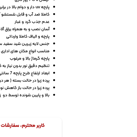
پارچه uv دار و دوام بالا در برابر نور خورشید
کاملا ضد آب و قابل شستشو 
عدم جذب گرد و غبار
آسان نصب و به همراه یراق آل
پارچه و الیاف کاملا وارداتی
جنس لایه زیرین شید سفید 
مناسب انواع مکان های اداری
پارچه گرماژ بالا و مرغوب
تنظیم دقیق نور بدون نیاز به کن
ابعاد ارتفاع طرح پارچه 7 سانتی متر و ابعاد ارتفاع توری 5 سانتی متر
پرده زبرا در حالت بسته ( هر دو مک
پرده زبرا در حالت باز کاهش نور 20درص
بالا و پایین شونده توسط دو ز