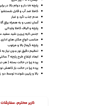
پارچه uv دار و دوام بالا در برابر نور خورشید
کاملا ضد آب و قابل شستشو 
عدم جذب گرد و غبار
آسان نصب و به همراه یراق آل
پارچه و الیاف کاملا وارداتی
جنس لایه زیرین شید سفید 
مناسب انواع مکان های اداری
پارچه گرماژ بالا و مرغوب
تنظیم دقیق نور بدون نیاز به کن
ابعاد ارتفاع طرح پارچه 7 سانتی متر و ابعاد ارتفاع توری 5 سانتی متر
پرده زبرا در حالت بسته ( هر دو مک
پرده زبرا در حالت باز کاهش نور 20درص
بالا و پایین شونده توسط دو ز