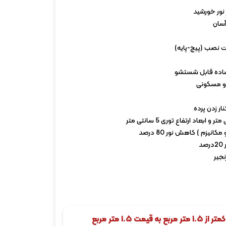
آسان
ات نصب (پیچ-پایه)
ساده قابل شستشو
 و مسکونی
ار زدن پرده
انیزم ) کاهش نور 80 درصد
د
نجیر
کاربر محترم، سفارشات کمتر از ۱.۵ متر مربع به قیمت ۱.۵ متر مربع