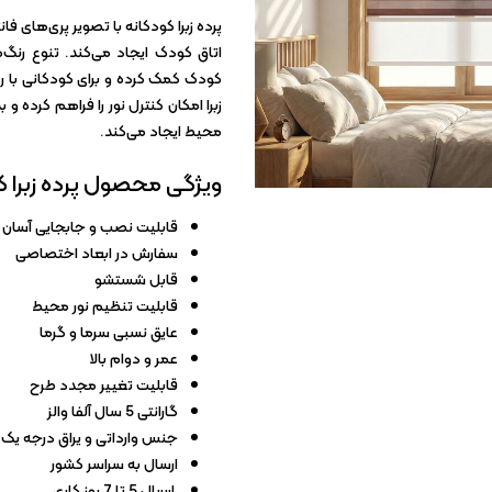
کاغذ دیواری آلبومی
پرده زبرا کودکانه با تصویر پری‌های ف
کاغذ دیواری ارزان
اتاق کودک ایجاد می‌کند. تنوع رن
کودک کمک کرده و برای کودکانی با ر
کاغذ دیواری سلطنتی
زبرا امکان کنترل نور را فراهم کرده
محیط ایجاد می‌کند.
ویژگی محصول پرده زبرا ک
قابلیت نصب و جابجایی آسان
سفارش در ابعاد اختصاصی
قابل شستشو
قابلیت تنظیم نور محیط
عایق نسبی سرما و گرما
عمر و دوام بالا
قابلیت تغییر مجدد طرح
گارانتی 5 سال آلفا والز
جنس وارداتی و یراق درجه یک
ارسال به سراسر کشور
ارسال 5 تا 7 روز کاری