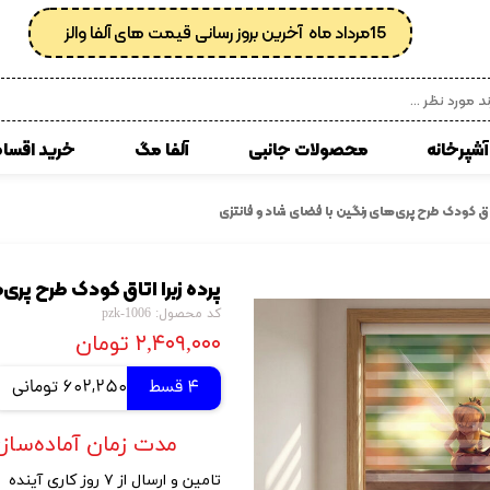
15مرداد ماه آخرین بروز رسانی قیمت های آلفا والز
آشپرخانه
محصولات جانبی
آلفا مگ
خرید اقسا
 مصنوعی
انواع کفپوش پی وی سی
اتاق کودک طرح پری‌های رنگین با فضای شاد و فانتزی
زبرا
کوسن
پرده زبرا اتاق کودک طرح پری
ی
کاغذدیواری رولی
کد محصول: pzk-1006
کاغذدیواری ساده
۲,۴۰۹,۰۰۰ تومان
کاغذ دیواری پتینه
4 قسط
602,250 تومانی
کاغذدیواری طرح دار
مدت زمان آماده‌سازی و ارسال 
کاغذدیواری اداری
تامین و ارسال از ۷ روز کاری آینده