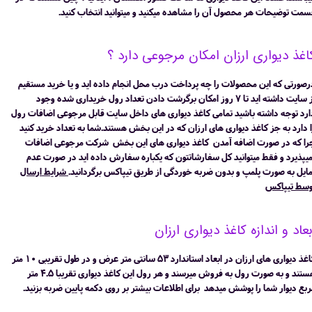
سمت توضیحات هر محصول آن را مشاهده میکنید و میتوانید انتخاب کنید.
اغذ دیواری ارزان امکان مرجوعی دارد ؟
رصورتی که این محصولات را چه پرداخت درب محل انجام داده اید و یا خرید مستقیم
از سایت داشته اید تا 7 روز امکان برگرشت دادن تعداد رول خریداری شده وجود
ارد توجه داشته باشید تمامی کاغذ دیواری های داخل سایت قابل مرجوعی اضافات رول
ا دارد به جز کاغذ دیواری های ارزان که در این بخش هستند.شما به تعداد خرید کنید
را که در صورت اضافه آمدن کاغذ دیواری های این بخش شرکت مرجوعی اضافات
میپذیرد و فقط میتوانید کل سفارشاتتون که یکباره سفارش داده اید در صورت عدم
مایل به صورت پلمپ و بدون ضربه خوردگی از طریق تیپاکس برگردانید.
شرایط ارسال
وسط تیپاکس
بعاد و اندازه کاغذ دیواری ارزان
کاغذ دیواری های ارزان در ابعاد استاندارد 53 سانتی متر عرض و در طول تقریبی 10 متر
هستند و به صورت رول به فروش میرسند و هر رول این کاغذ دیواری تقریبا 4.5 متر
ربع دیوار شما را پوشش میدهد برای اطلاعات بیشتر بر روی دکمه پایین ضربه بزنید.