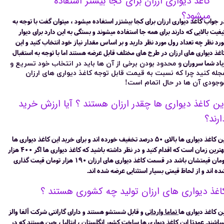
کاغذ دیواری ارزان برای کجا بیشتر استفاده
میشود؟
ر جواب کاغذ دیواری ارزان برای کجا بیشتزر استفاده میشود ، میتوان گفت با توجه به
یفیت بالایی که دارند برای همه جا استفاده میشوند و بستگی به این دارد برای دیوار
ورد نظر چه تعداد رول مورد نظر دارید و بر اساس مقدار نیاز خود انتخاب کنید و این
اغذ دیواری های ارزان در طرح های مختلف قابل عرضه هستند اما با توجه به استقبال
یاد شما سروران
و محدود بودن برخی از آن ها باید در انتخاب خود تسریع و
جله کنید چرا که نسبت به قیمت قابل توجه کاغذ دیواری های ارزان
وجودی آن ها در حال اتمام است!
ین کاغذ دیواری ها چقدر ارزان هستند ؟ آیا ارزش خرید
ارند؟
​این کاغذ دیواری ها بالای 50 درصد تخفیف خورده اند و برای خرید این کاغذ دیواری ها
بهترین زمان است که اقدام کنید و در نظر داشته باشید که کاغذ دیواری ها اگر 400 هزار
تومان قیمتشان باشد در قسمت کاغذ دیواری های ارزان 190 هزار تومان قیمت گذاری
ده اند و از لحاظ قیمتی ​​بسیار استثنایی عرضه شده اند.
اغذ دیواری های ارزان تولید چه کشوری هستند ؟
ین کاغذ دیواری ها
تماما وارداتی
و قابل شستشو هستند و دارای گارانتی شرکت آلفا والز
یباشند. عمدتا این کاغذ دیواری ها ساخت کشور انگلستان ، ایتالیا ، چین هستند که در