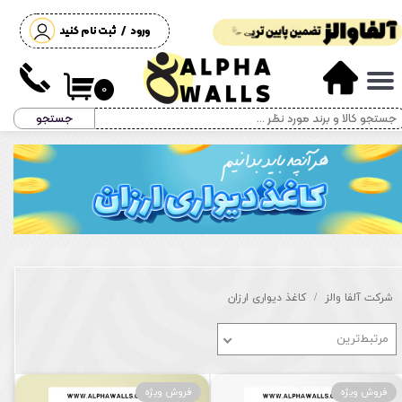
ورود
/
ثبت نام کنید
حساب کاربری من
تغییر گذر واژه
۰
جستجو
سفارشات
خروج از حساب کاربری
شرکت آلفا والز
کاغذ دیواری ارزان
مرتبط‌ترین
فروش ویژه
فروش ویژه