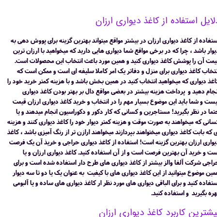
لایل استفاده از کاغذ دیواری ارزان
ستفاده از کاغذ دیواری ارزان در بیشتر مواقع میتواند بهترین گزینه برای پووش دهی به
یوار باشد ، چرا که در برخی مواقع شما دیواری هایی دارید که میخواهید با ارزان ترین
یمت آن را پوشش کاغذ دیواری کنید و همین مورد باعث انتخاب این محصولات است.
نتخاب کاغذ دیواری برای منزل و دفاتر یک امر کاملا سلیفه ای است و ممکن است که
اغذ دیواری که میخواهید انتخاب کنید در همین بخش باشد و با هزینه کمتر خرید خود را
نجام دهید و پرداخت هزینه بیشتر در بعضی مواقع دال بر بهتر بودن کاغذ دیواری
یست و شما باید این موضوع بسیار مهم را در انتخاب و خرید کاغذ دیواری ارزان قیمت
تما در نظر بگیرید! مستاجرین و کسانی که کار دکور و دکوراسیون انجام میدهند و یا
سانی که میخواهند به صورت موقت و هزینه کمتر دیوار خود را کاغذ دیواری کنند و هزینه
ی که بابت کاغذ دیواری میخئواهند بپردازند میخواهند ارازن تر از رنگ آمیزی باشد ، کاغذ
یواری ارزان بهترین گزینه است! استفاده از کاغذ دیواری حراجی و خریذ آن یک فرصت
ست و خرید آن بهترین فرصت است و از آن استفاده کنید. کاغذ دیواری ارزان و یا
راجی شرکت آلفا والز بیشتر از کاغذ دیواری های طرح دار استفاده شده است و برای
مین موضوع میتوانید از این کاغذ دیواری های با کیفیت به عنوان یک یا دو تا سه دیوار
ستفاده کنید و برای الباقی دیواری های مورد نظر ار کاغذ دیواری های ساده و یا آلبومی
هره بگیرید و استفاده کنید.
یشترین کاربرد کاغذ دیواری ارزان