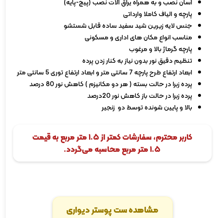
آسان نصب و به همراه یراق آلات نصب (پیچ-پایه)
پارچه و الیاف کاملا وارداتی
جنس لایه زیرین شید سفید ساده قابل شستشو
مناسب انواع مکان های اداری و مسکونی
پارچه گرماژ بالا و مرغوب
تنظیم دقیق نور بدون نیاز به کنار زدن پرده
ابعاد ارتفاع طرح پارچه 7 سانتی متر و ابعاد ارتفاع توری 5 سانتی متر
پرده زبرا در حالت بسته ( هر دو مکانیزم ) کاهش نور 80 درصد
پرده زبرا در حالت باز کاهش نور 20درصد
بالا و پایین شونده توسط دو زنجیر
کاربر محترم، سفارشات کمتر از ۱.۵ متر مربع به قیمت
۱.۵ متر مربع محاسبه می‌گردد.
مشاهده ست پوستر دیواری