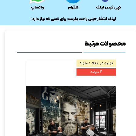
کپی کردن لینک
تلگرام
واتساپ
​لینک انتشار خیلی راحت بفرست برای کسی که نیاز داره !
محصولات مرتبط
تولید در ابعاد دلخواه
تولید در ابعا
۲ درصد
۲ درصد