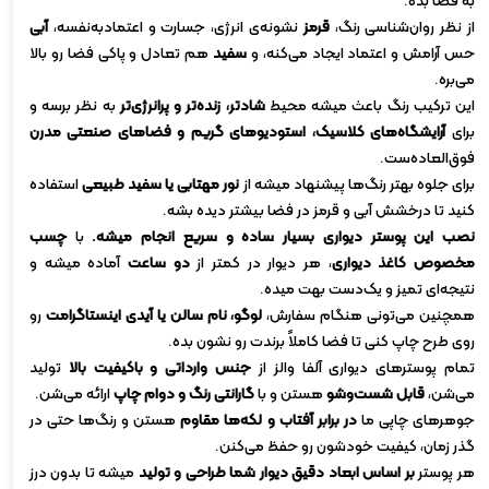
به فضا بده.
از نظر روان‌شناسی رنگ،
قرمز
نشونه‌ی انرژی، جسارت و اعتمادبه‌نفسه،
آبی
حس آرامش و اعتماد ایجاد می‌کنه، و
سفید
هم تعادل و پاکی فضا رو بالا
می‌بره.
این ترکیب رنگ باعث میشه محیط
شادتر، زنده‌تر و پرانرژی‌تر
به نظر برسه و
برای
آرایشگاه‌های کلاسیک، استودیوهای گریم و فضاهای صنعتی مدرن
فوق‌العاده‌ست.
برای جلوه بهتر رنگ‌ها پیشنهاد میشه از
نور مهتابی یا سفید طبیعی
استفاده
کنید تا درخشش آبی و قرمز در فضا بیشتر دیده بشه.
نصب این پوستر دیواری بسیار ساده و سریع انجام میشه.
با
چسب
مخصوص کاغذ دیواری
، هر دیوار در کمتر از
دو ساعت
آماده میشه و
نتیجه‌ای تمیز و یک‌دست بهت میده.
همچنین می‌تونی هنگام سفارش،
لوگو، نام سالن یا آیدی اینستاگرامت
رو
روی طرح چاپ کنی تا فضا کاملاً برندت رو نشون بده.
تمام پوسترهای دیواری آلفا والز از
جنس وارداتی و باکیفیت بالا
تولید
می‌شن،
قابل شست‌وشو
هستن و با
گارانتی رنگ و دوام چاپ
ارائه می‌شن.
جوهرهای چاپی ما
در برابر آفتاب و لکه‌ها مقاوم
هستن و رنگ‌ها حتی در
گذر زمان، کیفیت خودشون رو حفظ می‌کنن.
هر پوستر
بر اساس ابعاد دقیق دیوار شما طراحی و تولید
میشه تا بدون درز