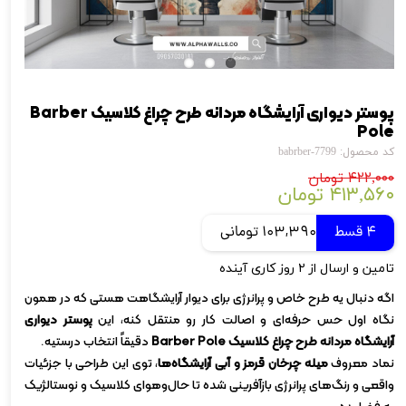
پوستر دیواری آرایشگاه مردانه طرح چراغ کلاسیک Barber
Pole
کد محصول: babrber-7799
۴۲۲,۰۰۰ تومان
۴۱۳,۵۶۰ تومان
4 قسط
103,390 تومانی
تامین و ارسال از ۲ روز کاری آینده
اگه دنبال یه طرح خاص و پرانرژی برای دیوار آرایشگاهت هستی که در همون
نگاه اول حس حرفه‌ای و اصالت کار رو منتقل کنه، این
پوستر دیواری
آرایشگاه مردانه طرح چراغ کلاسیک Barber Pole
دقیقاً انتخاب درستیه.
نماد معروف
میله چرخان قرمز و آبی آرایشگاه‌ها
، توی این طراحی با جزئیات
واقعی و رنگ‌های پرانرژی بازآفرینی شده تا حال‌و‌هوای کلاسیک و نوستالژیک