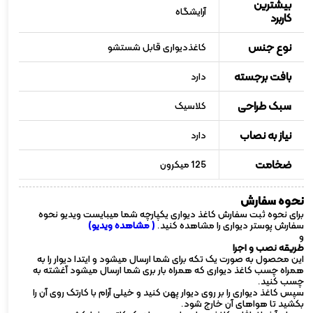
بیشترین
آرایشگاه
کاربرد
نوع جنس
کاغذدیواری قابل شستشو
بافت برجسته
دارد
سبک طراحی
کلاسیک
نیاز به نصاب
دارد
ضخامت
125 میکرون
نحوه سفارش
برای نحوه ثبت سفارش کاغذ دیواری یکپارچه شما میبایست ویدیو نحوه
سفارش پوستر دیواری را مشاهده کنید.
( مشاهده ویدیو)
و
طریقه نصب و اجرا
این محصول به صورت یک تکه برای شما ارسال میشود و ایتدا دیوار را به
همراه چسب کاغذ دیواری که همراه بار بری شما ارسال میشود آغشته به
چسب کنید.
سپس کاغذ دیواری را بر روی دیوار پهن کنید و خیلی آرام با کارتک روی آن را
بکشید تا هواهای آن خارج شود.