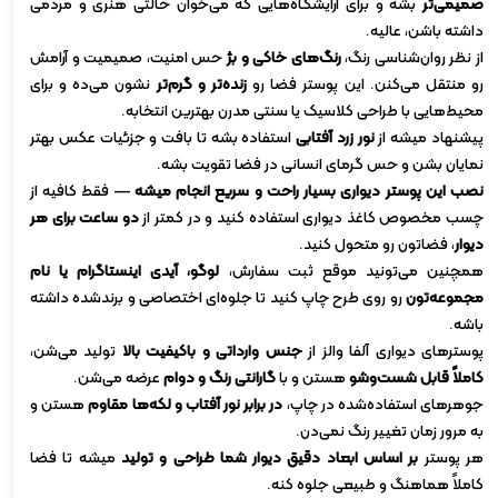
صمیمی‌تر
بشه و برای آرایشگاه‌هایی که می‌خوان حالتی هنری و مردمی
داشته باشن، عالیه.
از نظر روان‌شناسی رنگ،
رنگ‌های خاکی و بژ
حس امنیت، صمیمیت و آرامش
رو منتقل می‌کنن. این پوستر فضا رو
زنده‌تر و گرم‌تر
نشون می‌ده و برای
محیط‌هایی با طراحی کلاسیک یا سنتی مدرن بهترین انتخابه.
پیشنهاد میشه از
نور زرد آفتابی
استفاده بشه تا بافت و جزئیات عکس بهتر
نمایان بشن و حس گرمای انسانی در فضا تقویت بشه.
نصب این پوستر دیواری بسیار راحت و سریع انجام میشه
— فقط کافیه از
چسب مخصوص کاغذ دیواری استفاده کنید و در کمتر از
دو ساعت برای هر
دیوار
، فضاتون رو متحول کنید.
همچنین می‌تونید موقع ثبت سفارش،
لوگو، آیدی اینستاگرام یا نام
مجموعه‌تون
رو روی طرح چاپ کنید تا جلوه‌ای اختصاصی و برندشده داشته
باشه.
پوسترهای دیواری آلفا والز از
جنس وارداتی و باکیفیت بالا
تولید می‌شن،
کاملاً قابل شست‌وشو
هستن و با
گارانتی رنگ و دوام
عرضه می‌شن.
جوهرهای استفاده‌شده در چاپ،
در برابر نور آفتاب و لکه‌ها مقاوم
هستن و
به مرور زمان تغییر رنگ نمی‌دن.
هر پوستر
بر اساس ابعاد دقیق دیوار شما طراحی و تولید
میشه تا فضا
کاملاً هماهنگ و طبیعی جلوه کنه.