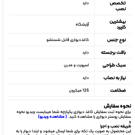
تخصص
دارد
نصب
بیشترین
آرایشگاه
کاربرد
نوع جنس
کاغذدیواری قابل شستشو
بافت برجسته
دارد
سبک طراحی
اسپورت و مدرن
نیاز به نصاب
دارد
ضخامت
125 میکرون
نحوه سفارش
برای نحوه ثبت سفارش کاغذ دیواری یکپارچه شما میبایست ویدیو نحوه
سفارش پوستر دیواری را مشاهده کنید.
( مشاهده ویدیو)
و
طریقه نصب و اجرا
این محصول به صورت یک تکه برای شما ارسال میشود و ایتدا دیوار را به