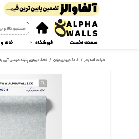
صفحه نخست
فروشگاه
خانه و 
پوستر دیواری
چمن
شرکت آلفا والز
کاغذ دیواری ارزان
کاغذ دیواری پتینه طوسی آبی با طر
دیوار پوش فومی
پرده 
ترمز پله و رو پله ای
پادر