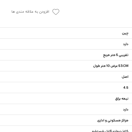
افزودن به علاقه مندی ها
چین
دارد
تقریبی 5 متر مربع
53CM عرض 10 متر طول
اصل
4.5
نیمه براق
دارد
مراکز مسکونی و اداری
کاغذدیواری قابل شستشو