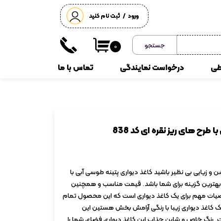
ورود
/
ثبت نام کنید
حساب کاربری من
جستجو
۰
تغییر گذر واژه
طی
درخواست نمایندگی
تماس با ما
سفارشات
خروج از حساب کاربری
پارکت لمینت
گرین وال
طرح های ریز نقره ای کد 838
 و زیایی بی نظیر باشید کاغذ دیواری پتینه طوسی آبی با
 نقره ای کد 838 میتواند بهترین گزینه برای شما باشد. قیمت مناسب و همچنین
یات مهم برای یک کاغذ دیواری است که این محصول تمام
 یک کاغذ دیواری زیبا با رنگی آرامش بخش هستین این
 رنگ خاص و شاین جذاب این کاغذ دیواری فضای شما را