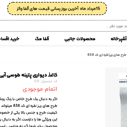
15مرداد ماه آخرین بروز رسانی قیمت های آلفا والز
آشپرخانه
محصولات جانبی
آلفا مگ
خرید اقسا
 مصنوعی
انواع کفپوش پی وی سی
ح های ریز نقره ای کد 838
زبرا
کوسن
کاغذ دیواری پتینه طوسی آبی با 
ی
کاغذدیواری رولی
کد محصول: 838
کاغذدیواری ساده
اتمام موجودی
کاغذ دیواری پتینه
اگر به دنبال یک طرح خاص با رنگ روشن
طرح های ریز
کاغذدیواری طرح دار
کیفیت طرح و جنس بالا یکی از خصوص
کاغذدیواری اداری
این ویژگی ها را داراست.اگر به دنبال
محصول برای شما گزینه مناسبی است.