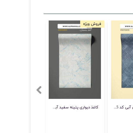
فروش ویژه
فروش ویژه
کاغذ دیواری مدرن آبی کد 52105
کاغذ دیواری پتینه سفید آبی شاین دار طرح 7051