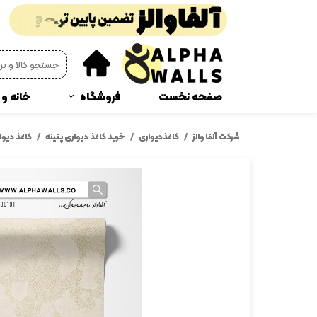
صفحه نخست
فروشگاه
خانه و 
پوستر دیواری
چمن
شرکت آلفا والز
کاغذدیواری
خرید کاغذ دیواری پتینه
کاغذ دیوار
دیوار پوش فومی
پرده 
ترمز پله و رو پله ای
پادر