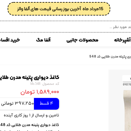
15مرداد ماه آخرین بروز رسانی قیمت های آلفا والز
آشپرخانه
محصولات جانبی
آلفا مگ
خرید اقسا
 مصنوعی
انواع کفپوش پی وی سی
ی پتینه مدرن طلایی کد 548
زبرا
کوسن
کاغذ دیواری پتینه مدرن طلایی ک
ی
کاغذدیواری رولی
کد محصول: 548-bh
کاغذدیواری ساده
۱,۵۸۹,۰۰۰ تومان
کاغذ دیواری پتینه
4 قسط
397,250 تومانی
کاغذدیواری طرح دار
تامین و ارسال از ۱ روز کاری آینده
کاغذدیواری اداری