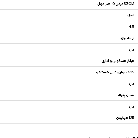
53CM عرض 10 متر طول
اصل
4.5
نیمه براق
دارد
مراکز مسکونی و اداری
کاغذدیواری قابل شستشو
دارد
مدرن پتینه
دارد
125 میکرون