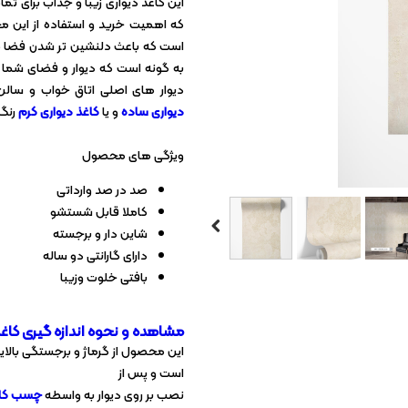
این کاغذ دیواری زیبا و جذاب برای تم
کاغذ دیواری آلبومی
که اهمیت خرید و استفاده از این مح
کاغذ دیواری ارزان
به گونه است که دیوار و فضای شما را
کاغذ دیواری سلطنتی
دیوار های اصلی اتاق خواب و سالن 
دیواری ساده
و یا
کاغذ دیواری کرم
رنگ 
ویژگی های محصول
صد در صد وارداتی
کاملا قابل شستشو
شاین دار و برجسته
دارای گارانتی دو ساله
بافتی خلوت وزیبا
مشاهده و نحوه اندازه گیری کاغ
این محصول از گرماژ و برجستگی بالایی
است و پس از
نصب بر روی دیوار به واسطه
چسب کاغ