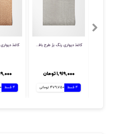
کاغذ دیواری رنگ بژ طرح بافت کد 10276
۱,۹۱۹,۰۰۰ تومان
۱,۹۱۹,۰۰۰ 
4 قسط
479,750 تومانی
4 قسط
50