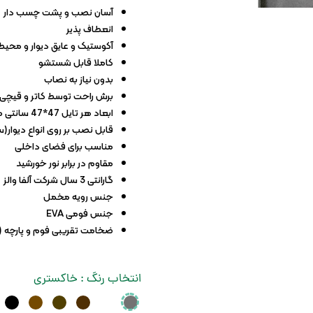
کاغذ دیواری آلبومی
آسان نصب و پشت چسب دار
کاغذ دیواری ارزان
انعطاف پذیر
آکوستیک و عایق دیوار و محیط
کاغذ دیواری سلطنتی
کاملا قابل شستشو
بدون نیاز به نصاب
برش راحت توسط کاتر و قیچی
ابعاد هر تایل 47*47 سانتی متر
قابل نصب بر روی انواع دیوار
مناسب برای فضای داخلی
مقاوم در برابر نور خورشید
گارانتی 3 سال شرکت آلفا والز
جنس رویه مخمل
جنس فومی EVA
ضخامت تقریبی فوم و پارچه ( 3 تا 4 میلی متر
انتخاب رنگ
: خاکستری