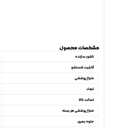
مشخصات محصول
کشور سازنده
قابلیت شستشو
متراژ پوششی
ابعاد
اصالت کالا
متراژ پوششی هر بسته
جلوه بصری