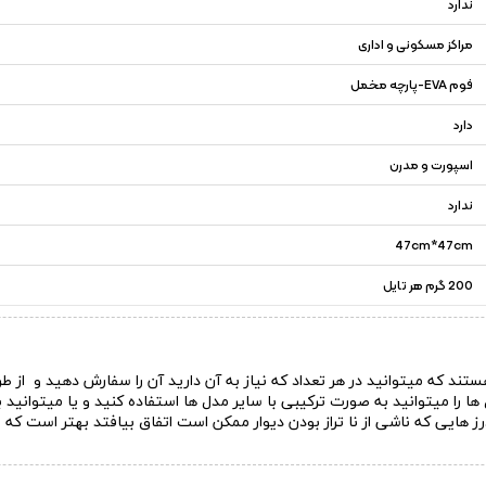
ندارد
مراکز مسکونی و اداری
فوم EVA-پارچه مخمل
دارد
اسپورت و مدرن
ندارد
47cm*47cm
200 گرم هر تایل
ت آلفا والز در ابعاد 47*47 سانتی متر هستند که میتوانید در هر تعداد که نیاز به آن دارید آن را 
 ها را میتوانید به صورت ترکیبی با سایر مدل ها استفاده کنید و یا میتوانید
ز هایی که ناشی از نا تراز بودن دیوار ممکن است اتفاق بیافتد بهتر است که ا