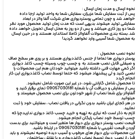
نحوه ارسال و مدت زمان ارسال :
پس از ثبت سفارش شما عزیزان، سفارش شما به واحد تولید ارجا داده
خواهد شد و چون تمامی پوستردیواری های شرکت آلفا والز در ابعاد
سفارشی تولید میشوند بدیهی است که مدت زمان تولید محصول مورد نظر
شما دو روز کاری میباشد و پس از دو روز به محل ارسال تحویل خواهد داده
شد.بسته بندی محصولات آلفاوالز کاملا استاندارد هستند و در حین ارسال
به محصول شما آسیبی وارد نخواهد گردید!
نحوه نصب محصول :
پوستر دیواری ها تماما از جنس کاغذدیواری هستند و بر روی هر سطح صاف
و صیقلی قابل نصب هستند به و چسب چوب.وسیله چسب کاغذ دیواری
اگر کمی مهارت فنی داشته باشید میتوانید خودتان هم این محصولات را
نصبی کنید و لی پیشنهاد میشود که حتما توسط نصاب کاغذدیواری این کار
انجام گردد
تا محصول شامل گارانتی شود، در غیر این صورت شامل نمیشود.
پس از سفارش و دریافت آن با شماره 09057030181 تمای برقرار کنید و
آلفاوالز برای شما نصاب از شهر خودتون برای نصب محصول میفرستد و
میتوانید
در هر کجای ایران باشید بدون نگرانی در یافتن نصاب ، سفارش خود را ثبت
نمایید.
لازم به ذکر است که نیازی به تهیه و خرید چسب کاغذ دیواری نداریدچرا که
چسب توسط خود نصاب رایگان انجام میشود.
قیمت نصب پوستر دیواری برای دیوار ها متغیر است و میتواتنید برای بدست
آوردن قیمت تقریبی با شماره 09057030181 در ارتباط باشید.
این محصولات برای دیوار های مرطوب و آسیب دیده توصیه نمیشوند و باید
قبل از نصب دیوار توسط نصاب کاغذدیواری و یا نقاش ساختمان