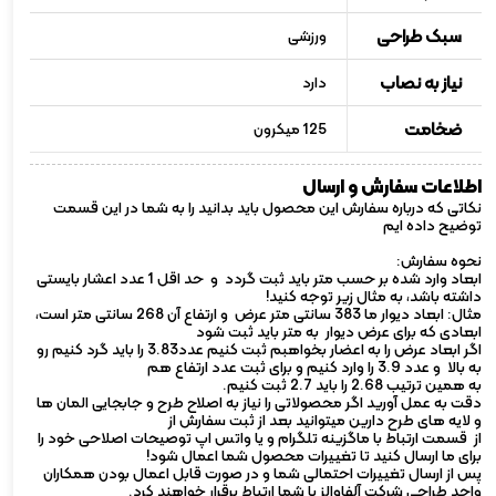
سبک طراحی
ورزشی
نیاز به نصاب
دارد
ضخامت
125 میکرون
اطلاعات سفارش و ارسال
نکاتی که درباره سفارش این محصول باید بدانید را به شما در این قسمت
توضیح داده ایم
نحوه سفارش:
ابعاد وارد شده بر حسب متر باید ثبت گردد و حد اقل 1 عدد اعشار بایستی
داشته باشد، به مثال زیر توجه کنید!
مثال: ابعاد دیوار ما 383 سانتی متر عرض و ارتفاع آن 268 سانتی متر است،
ابعادی که برای عرض دیوار به متر باید ثبت شود
اگر ابعاد عرض را به اعضار بخواهبم ثبت کنیم عدد3.83 را باید گرد کنیم رو
به بالا و عدد 3.9 را وارد کنیم و برای ثبت عدد ارتفاع هم
به همین ترتیب 2.68 را باید 2.7 ثبت کنیم.
دقت به عمل آورید اگر محصولاتی را نیاز به اصلاح طرح و جابجایی المان ها
و لایه های طرح دارین میتوانید بعد از ثبت سفارش از
از قسمت ارتباط با ماگزینه تلگرام و یا واتس اپ توصیحات اصلاحی خود را
برای ما ارسال کنید تا تغییرات محصول شما اعمال شود!
پس از ارسال تغییرات احتمالی شما و در صورت قابل اعمال بودن همکاران
واحد طراحی شرکت آلفاوالز با شما ارتباط برقرار خواهند کرد.