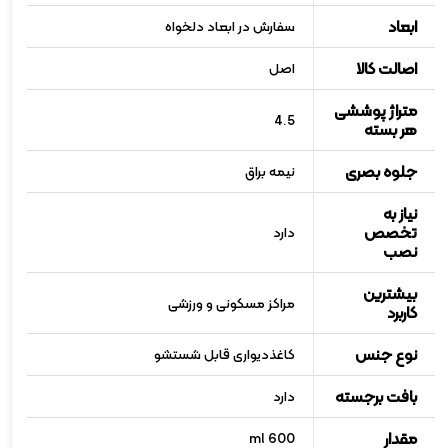
ابعاد
سفارش در ابعاد دلخواه
اصالت کالا
اصل
متراژ پوششی
4.5
هر بسته
جلوه بصری
نیمه براق
نیاز به
تخصص
دارد
نصب
بیشترین
مراکز مسکونی و ورزشی
کاربرد
نوع جنس
کاغذدیواری قابل شستشو
بافت برجسته
دارد
مقدار
600 ml