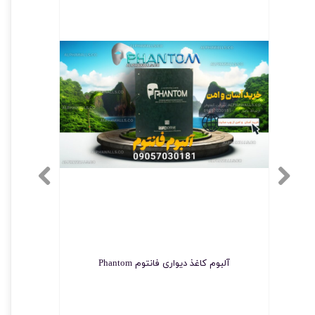
آلبوم کاغذ دیواری فانتوم Phantom
چسب مخصو