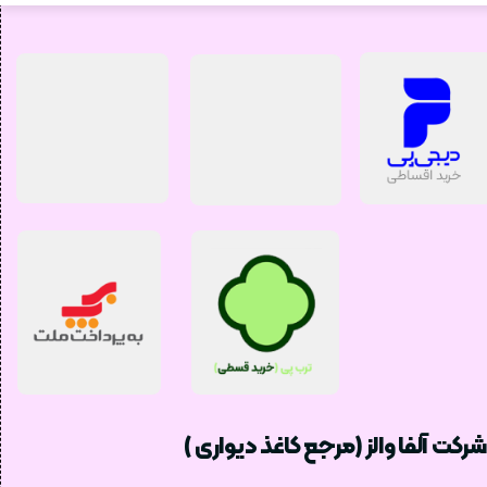
شرکت آلفا والز (مرجع کاغذ دیواری )