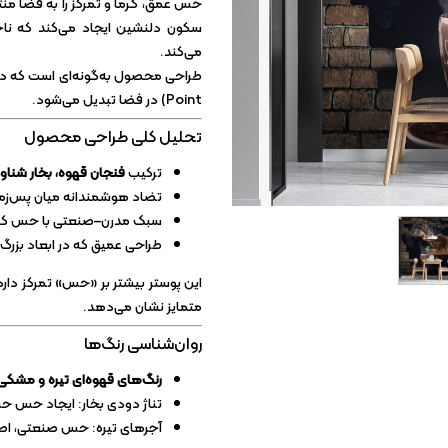
کاغذ دیواری آلبومی
حس عمق، گرما و تمرکز را به فضا منتق
سکون دلنشین ایجاد می‌کند که نا
کاغذ دیواری ارزان
می‌کند.
کاغذ دیواری سلطنتی
Point) در فضا تبدیل می‌شود.
تحلیل کلی طراحی محصول
ترکیب
فنجان قهوه، بخار شناور
تضاد هوشمندانه میان پس‌زمی
سبک مدرن–صنعتی با حس کا
طراحی عمیق که در ابعاد بزرگ 
این پوستر بیشتر بر «حس» تمرکز دارد
متمایز نشان می‌دهد.
روان‌شناسی رنگ‌ها
رنگ‌های قهوه‌ای تیره و مشکی
تناژ دودی بخار: ایجاد حس ح
آجرهای تیره: حس صنعتی، اص