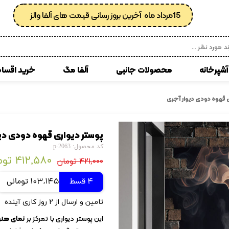
15مرداد ماه آخرین بروز رسانی قیمت های آلفا والز
آشپرخانه
محصولات جانبی
آلفا مگ
خرید اقسا
 مصنوعی
انواع کفپوش پی وی سی
ی قهوه دودی دیوار آجری
زبرا
کوسن
پوستر دیواری قهوه دودی دیو
ی
کاغذدیواری رولی
کد محصول: p-2063
کاغذدیواری ساده
۴۱۲,۵۸۰ تومان
۴۲۱,۰۰۰ تومان
کاغذ دیواری پتینه
4 قسط
103,145 تومانی
کاغذدیواری طرح دار
تامین و ارسال از ۲ روز کاری آینده
کاغذدیواری اداری
این پوستر دیواری با تمرکز بر
نمای هنری