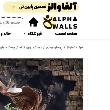
صفحه نخست
فروشگاه
خانه و 
پوستر دیواری
چمن
شرکت آلفا والز
پوستر دیواری
پوستر دیواری کافه
پوستر دیوار
دیوار پوش فومی
پرده 
ترمز پله و رو پله ای
پادر