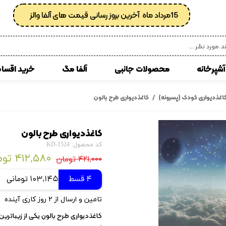
15مرداد ماه آخرین بروز رسانی قیمت های آلفا والز
آشپرخانه
محصولات جانبی
آلفا مگ
خرید اقسا
 مصنوعی
انواع کفپوش پی وی سی
اغذدیواری کودک (پسرونه)
کاغذدیواری طرح بالون
زبرا
کوسن
کاغذدیواری طرح بالون
ی
کاغذدیواری رولی
کد محصول: KD-1524
کاغذدیواری ساده
۴۱۲,۵۸۰ تومان
۴۲۱,۰۰۰ تومان
کاغذ دیواری پتینه
4 قسط
103,145 تومانی
کاغذدیواری طرح دار
تامین و ارسال از ۲ روز کاری آینده
کاغذدیواری اداری
کاغذدیواری طرح بالون یکی از زیباتری