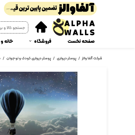
صفحه نخست
فروشگاه
خانه و 
پوستر دیواری
چمن
شرکت آلفا والز
پوستر دیواری
پوستر دیواری کودک و نوجوان
ک
دیوار پوش فومی
پرده 
ترمز پله و رو پله ای
پادر