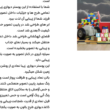
کاغذ دیواری آلبومی
است.
شما با استفاده از این پوستر دیواری زیب
کاغذ دیواری ارزان
فرزند شما از زیبایی آن لذت ببرد.
کاغذ دیواری سلطنتی
ابر های طراحی شد در پایین تصویر حس 
کیفیت 3بعدی شد است.
فضای کهکشانی طراحی شد داخل تصویر 
منتقل میکند و بسیار نمای جذاب
و زیبایی به تصویر بخشیده است.
سیاره کروی در کنار تصویر به صورت ب
زیبایی دارد.
این پوستر دیواری زیبا نمادی از روشن
زمین شکل میگیرد.
بالن نماد زیبایی و ظرافت پرواز است و 
رنگ سفید پایین تصویر منعکس کننده
و حس آرامش را به ساکنین اتاق منتقل
رنگ آبی رنگ آرامی است و حس تمییزی
فیل نمادی از قدرت ،شجاعت،زیبایی و
کاغذدیواری طرح بالون به صورت یکجا