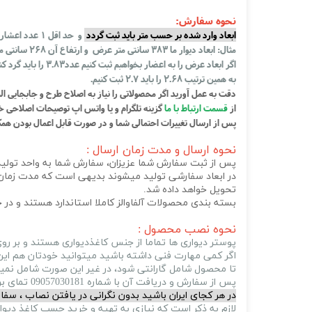
نحوه سفارش:
ابعاد وارد شده بر حسب متر باید ثبت گردد
و حد اقل 1 عدد اعشار بایستی داشته باشد، به مثال زیر توجه کنید!
مثال: ابعاد دیوار ما 383 سانتی متر عرض و ارتفاع آن 268 سانتی متر است، ابعادی که برای عرض دیوار به متر باید ثبت شود
اگر ابعاد عرض را به اعضار بخواهبم ثبت کنیم عدد3.83 را باید گرد کنیم رو به بالا و عدد 3.9 را وارد کنیم و برای ثبت عدد ارتفاع هم
به همین ترتیب 2.68 را باید 2.7 ثبت کنیم.
دقت به عمل آورید اگر محصولاتی را نیاز به اصلاح طرح و جابجایی ال
از
قسمت ارتباط با ما
گزینه تلگرام و یا واتس اپ توصیحات اصلاحی خو
پس از ارسال تغییرات احتمالی شما و در صورت قابل اعمال بودن همکار
نحوه ارسال و مدت زمان ارسال :
پس از ثبت سفارش شما عزیزان، سفارش شما به واحد تولید 
در ابعاد سفارشی تولید میشوند بدیهی است که مدت زمان ت
تحویل خواهد داده شد.
بسته بندی محصولات آلفاوالز کاملا استاندارد هستند و در
نحوه نصب محصول :
پوستر دیواری ها تماما از جنس کاغذدیواری هستند و بر
اگر کمی مهارت فنی داشته باشید میتوانید خودتان هم این
تا محصول شامل گارانتی شود، در غیر این صورت شامل نمی
پس از سفارش و دریافت آن با شماره 09057030181 تمای برقرار کنید و آلفاوالز برای شما نصاب از شهر خودتون برای نصب محصول میفرستد و میتوانید
در هر کجای ایران باشید بدون نگرانی در یافتن نصاب ، سفا
لازم به ذکر است که نیازی به تهیه و خرید چسب کاغذ دیو