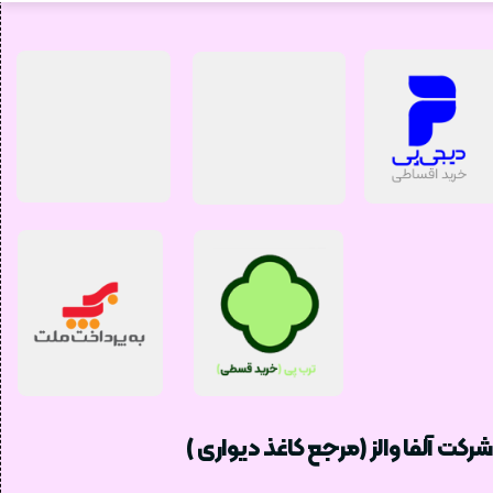
شرکت آلفا والز (مرجع کاغذ دیواری )