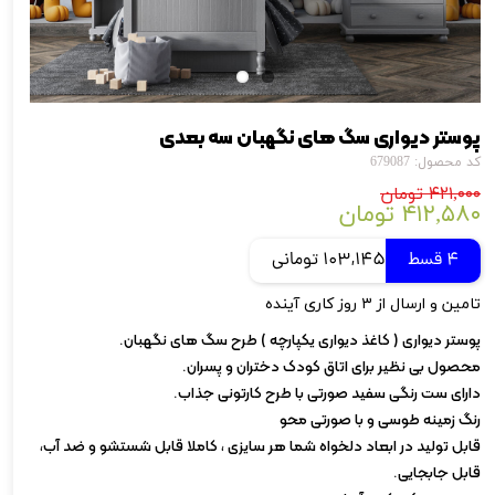
پوستر دیواری سگ های نگهبان سه بعدی
کد محصول: 679087
۴۲۱,۰۰۰ تومان
۴۱۲,۵۸۰ تومان
4 قسط
103,145 تومانی
تامین و ارسال از ۳ روز کاری آینده
پوستر دیواری ( کاغذ دیواری یکپارچه ) طرح سگ های نگهبان.
محصول بی نظیر برای اتاق کودک دختران و پسران.
دارای ست رنگی سفید صورتی با طرح کارتونی جذاب.
رنگ زمینه طوسی و با صورتی محو
قابل تولید در ابعاد دلخواه شما هر سایزی ، کاملا قابل شستشو و ضد آب،
قابل جابجایی.