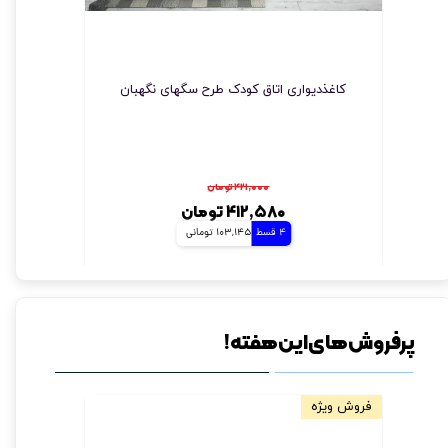
کاغذدیواری اتاق کودک طرح سگهای نگهبان
۴۲۱,۰۰۰ تومان
۴۱۲,۵۸۰ تومان
4 قسط
103,145 تومانی
پرفروش های این هفته!
فروش ویژه
مخصوص دیو