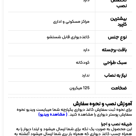
نصب
بیشترین
مراکز مسکونی و اداری
کاربرد
نوع جنس
کاغذدیواری قابل شستشو
بافت برجسته
دارد
سبک طراحی
کودکانه
نیاز به نصاب
ندارد
ضخامت
125 میکرون
آموزش نصب و نحوه سفارش
برای نحوه ثبت سفارش کاغذ دیواری یکپارچه شما میبایست ویدیو نحوه
سفارش پوستر دیواری را مشاهده کنید.
( مشاهده ویدیو)
طریقه نصب و اجرا
این محصول به صورت یک تکه برای شما ارسال میشود و ایتدا دیوار را به
همراه چسب کاغذ دیواری که همراه بار بری شما ارسال میشود آغشته به