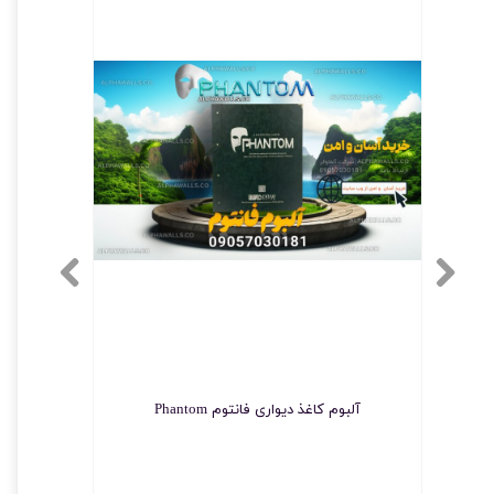
آلبوم کاغذ دیواری فانتوم Phantom
چسب مخصو