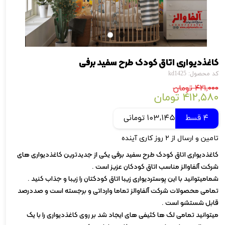
کاغذدیواری اتاق کودک طرح سفید برفی
کد محصول: kd1425
۴۲۱,۰۰۰ تومان
۴۱۲,۵۸۰ تومان
4 قسط
103,145 تومانی
تامین و ارسال از ۲ روز کاری آینده
کاغذدیواری اتاق کودک طرح سفید برفی یکی از جدیدترین کاغذدیواری های
شرکت آلفاوالز مناسب اتاق کودکان عزیز است .
شمامیتوانید با این پوستردیواری زیبا اتاق کودکتان را زیبا و جذاب کنید .
تمامی محصولات شرکت آلفاوالز تماما وارداتی و برجسته است و صددرصد
قابل شستشو است .
میتوانید تمامی لک ها کثیفی های ایجاد شد بر روی کاغذدیواری را با یک