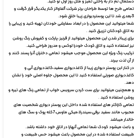
دستمال نم دار به راحتی تمیز و مثل روز اول نو کنید.
تمامی طرح ها توسط طراحان برتر شرکت آلفاوالز کنار یکدیگر قرار گرفت و
3بعدی شد تا این پوستردیواری زیبا خلق شود.
شما میتوانید این محصول را در ابعاد سفارشی خودتان تهیه کنید و زیبایی را
به اتاق کودکتان تزریق کنید .
برای زیباتر شدن این محصول میتوانید از قرنیز ،پارکت و کفپوش رنگ روشن
نیز استفاده کنید و اتاق کودک خودرا لوکس و مدروز طراحی کنید.
ترکیب رنگ ویژه این محصول موجب میشود تمامی دختران آنرا پسند کنند و
از آن لذت ببرند.
در کنار ابن پوستر دیواری زیبا از کاغذدیواری سفید،کاغذدیواری آبی و
کاغذدیواری صورتی استفاده کنید تا این محصول جلوه اصلی خود را نشان
دهد.
و همچنین میتوانید برای ست کردن سرویس خواب از تمامی رنگ های تیره و
روشن استفاده کنید .
تمامی کاراکتر های استفاده شده داخل این پوستر دیواری شخصیت های
محبوب مانند سفید برفی،سیندرلا،میکی ماوس،7کله پوک و سگ های
خالدار میباشد
و باعث میشود کودک شما تمامی آنهارا در اتاق خود داشته باشد.
طبیعت استفاده شده در این محصول باعث میشود حس طبیعت و