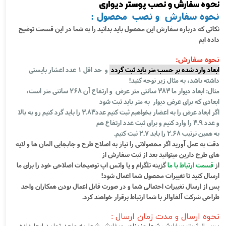
نحوه سفارش و نصب پوستر دیواری
نحوه سفارش و نصب محصول :
نکاتی که درباره سفارش این محصول باید بدانید را به شما در این قسمت توضیح
داده ایم
نحوه سفارش:
ابعاد وارد شده بر حسب متر باید ثبت گردد
و حد اقل 1 عدد اعشار بایستی
داشته باشد، به مثال زیر توجه کنید!
مثال: ابعاد دیوار ما 383 سانتی متر عرض و ارتفاع آن 268 سانتی متر است،
ابعادی که برای عرض دیوار به متر باید ثبت شود
اگر ابعاد عرض را به اعضار بخواهبم ثبت کنیم عدد3.83 را باید گرد کنیم رو به بالا
و عدد 3.9 را وارد کنیم و برای ثبت عدد ارتفاع هم
به همین ترتیب 2.68 را باید 2.7 ثبت کنیم.
دقت به عمل آورید اگر محصولاتی را نیاز به اصلاح طرح و جابجایی المان ها و لایه
های طرح دارین میتوانید بعد از ثبت سفارش از
از
قسمت ارتباط با ما
گزینه تلگرام و یا واتس اپ توصیحات اصلاحی خود را برای ما
ارسال کنید تا تغییرات محصول شما اعمال شود!
پس از ارسال تغییرات احتمالی شما و در صورت قابل اعمال بودن همکاران واحد
طراحی شرکت آلفاوالز با شما ارتباط برقرار خواهند کرد.
نحوه ارسال و مدت زمان ارسال :