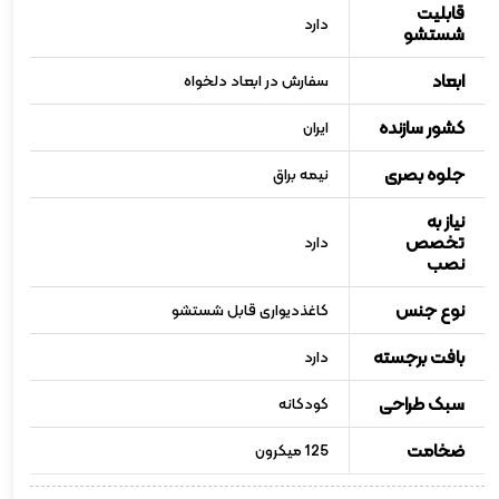
قابلیت
دارد
شستشو
ابعاد
سفارش در ابعاد دلخواه
کشور سازنده
ایران
جلوه بصری
نیمه براق
نیاز به
تخصص
دارد
نصب
نوع جنس
کاغذدیواری قابل شستشو
بافت برجسته
دارد
سبک طراحی
کودکانه
ضخامت
125 میکرون