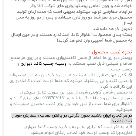
پس از ثبت سفارش شما عزیزان، سفارش شما به واحد تولید ارجا داده
خواهد شد و چون تمامی پوستردیواری های شرکت آلفا والز
در ابعاد سفارشی تولید میشوند بدیهی است که مدت زمان تولید
محصول مورد نظر شما دو روز کاری میباشد و پس از دو روز به محل
ارسال
تحویل خواهد داده شد.
بسته بندی محصولات آلفاوالز کاملا استاندارد هستند و در حین ارسال
به محصول شما آسیبی وارد نخواهد گردید!
نحوه نصب محصول :
پوستر دیواری ها تماما از جنس کاغذدیواری هستند و بر روی هر سطح
صاف و صیقلی قابل نصب هستند به
وسیله چسب کاغذ دیواری
و
چسب چوب.
اگر کمی مهارت فنی داشته باشید میتوانید خودتان هم این محصولات
را نصبی کنید و لی پیشنهاد میشود که حتما توسط نصاب کاغذدیواری
این کار انجام گردد
تا محصول شامل گارانتی شود، در غیر این صورت شامل نمیشود.
پس از سفارش و دریافت آن با شماره 09057030181 تمای برقرار کنید و
آلفاوالز برای شما نصاب از شهر خودتون برای نصب محصول میفرستد و
میتوانید
در هر کجای ایران باشید بدون نگرانی در یافتن نصاب ، سفارش خود را
ثبت نمایید.
لازم به ذکر است که نیازی به تهیه و خرید چسب کاغذ دیواری
نداریدچرا که چسب توسط خود نصاب رایگان انجام میشود.