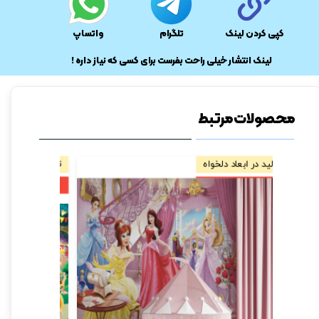
کپی کردن لینک
تلگرام
واتساپ
​لینک انتشار خیلی راحت بفرست برای کسی که نیاز داره !
محصولات مرتبط
تولید در ابعاد دلخواه
تولید در ابعا
۲ درصد
۲ درصد