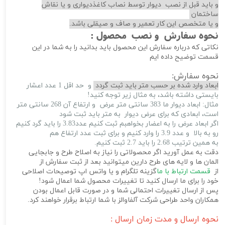
و باید قبل از نصب دیوار توسط نصاب کاغذدیواری و یا نقاش
ساختمان
و یا متخصص این کار تعمیر و صاف و صیقلی باشد.
نحوه سفارش و نصب محصول :
نکاتی که درباره سفارش این محصول باید بدانید را به شما در این
قسمت توضیح داده ایم
نحوه سفارش:
ابعاد وارد شده بر حسب متر باید ثبت گردد
و حد اقل 1 عدد اعشار
بایستی داشته باشد، به مثال زیر توجه کنید!
مثال: ابعاد دیوار ما 383 سانتی متر عرض و ارتفاع آن 268 سانتی متر
است، ابعادی که برای عرض دیوار به متر باید ثبت شود
اگر ابعاد عرض را به اعضار بخواهبم ثبت کنیم عدد3.83 را باید گرد کنیم
رو به بالا و عدد 3.9 را وارد کنیم و برای ثبت عدد ارتفاع هم
به همین ترتیب 2.68 را باید 2.7 ثبت کنیم.
دقت به عمل آورید اگر محصولاتی را نیاز به اصلاح طرح و جابجایی
المان ها و لایه های طرح دارین میتوانید بعد از ثبت سفارش از
از
قسمت ارتباط با ما
گزینه تلگرام و یا واتس اپ توصیحات اصلاحی
خود را برای ما ارسال کنید تا تغییرات محصول شما اعمال شود!
پس از ارسال تغییرات احتمالی شما و در صورت قابل اعمال بودن
همکاران واحد طراحی شرکت آلفاوالز با شما ارتباط برقرار خواهند کرد.
نحوه ارسال و مدت زمان ارسال :