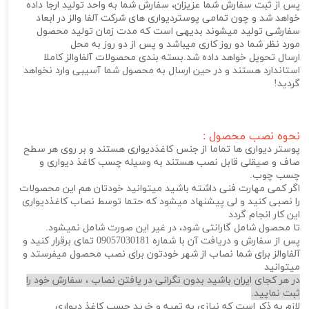
پس از ثبت سفارش شما عزیزان، سفارش شما به واحد تولید ارجا داده
خواهد شد و چون تمامی پوستردیواری های شرکت آلفا والز در ابعاد
سفارشی تولید میشوند بدیهی است که مدت زمان تولید محصول
مورد نظر شما دو روز کاری میباشد و پس از دو روز به محل
ارسال تحویل خواهد داده شد.بسته بندی محصولات آلفاوالز کاملا
استاندارد هستند و در حین ارسال به محصول شما آسیبی وارد نخواهد
گردید!
نحوه نصب محصول :
پوستر دیواری ها تماما از جنس کاغذدیواری هستند و بر روی هر سطح
صاف و صیقلی قابل نصب هستند به وسیله چسب کاغذ دیواری و
چسب چوب.
اگر کمی مهارت فنی داشته باشید میتوانید خودتان هم این محصولات
را نصبی کنید و لی پیشنهاد میشود که حتما توسط نصاب کاغذدیواری
این کار انجام گردد
تا محصول شامل گارانتی شود، در غیر این صورت شامل نمیشود.
پس از سفارش و دریافت آن با شماره 09057030181 تمای برقرار کنید و
آلفاوالز برای شما نصاب از شهر خودتون برای نصب محصول میفرستد و
میتوانید
در هر کجای ایران باشید بدون نگرانی در یافتن نصاب ، سفارش خود را
ثبت نمایید.
لازم به ذکر است که نیازی به تهیه و خرید چسب کاغذ دیواری