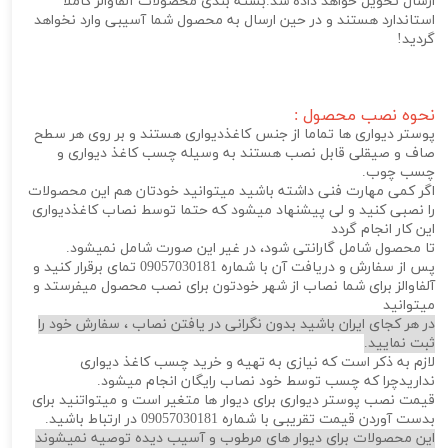
ارسال تحویل خواهد داده شد.بسته بندی محصولات آلفاوالز کاملا
استاندارد هستند و در حین ارسال به محصول شما آسیبی وارد نخواهد
گردید!
نحوه نصب محصول :
پوستر دیواری ها تماما از جنس کاغذدیواری هستند و بر روی هر سطح
صاف و صیقلی قابل نصب هستند به وسیله چسب کاغذ دیواری و
چسب چوب.
اگر کمی مهارت فنی داشته باشید میتوانید خودتان هم این محصولات
را نصبی کنید و لی پیشنهاد میشود که حتما توسط نصاب کاغذدیواری
این کار انجام گردد
تا محصول شامل گارانتی شود، در غیر این صورت شامل نمیشود.
پس از سفارش و دریافت آن با شماره 09057030181 تمای برقرار کنید و
آلفاوالز برای شما نصاب از شهر خودتون برای نصب محصول میفرستد و
میتوانید
در هر کجای ایران باشید بدون نگرانی در یافتن نصاب ، سفارش خود را
ثبت نمایید.
لازم به ذکر است که نیازی به تهیه و خرید چسب کاغذ دیواری
نداریدچرا که چسب توسط خود نصاب رایگان انجام میشود.
قیمت نصب پوستر دیواری برای دیوار ها متغیر است و میتواتنید برای
بدست آوردن قیمت تقریبی با شماره 09057030181 در ارتباط باشید.
این محصولات برای دیوار های مرطوب و آسیب دیده توصیه نمیشوند