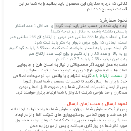
نکاتی که درباره سفارش این محصول باید بدانید را به شما در این
قسمت توضیح داده ایم
نحوه سفارش:
ابعاد وارد شده بر حسب متر باید ثبت گردد
و حد اقل 1 عدد اعشار
بایستی داشته باشد، به مثال زیر توجه کنید!
مثال: ابعاد دیوار ما 383 سانتی متر عرض و ارتفاع آن 268 سانتی متر
است، ابعادی که برای عرض دیوار به متر باید ثبت شود
اگر ابعاد عرض را به اعضار بخواهبم ثبت کنیم عدد3.83 را باید گرد کنیم
رو به بالا و عدد 3.9 را وارد کنیم و برای ثبت عدد ارتفاع هم
به همین ترتیب 2.68 را باید 2.7 ثبت کنیم.
دقت به عمل آورید اگر محصولاتی را نیاز به اصلاح طرح و جابجایی
المان ها و لایه های طرح دارین میتوانید بعد از ثبت سفارش از
از
قسمت ارتباط با ما
گزینه تلگرام و یا واتس اپ توصیحات اصلاحی
خود را برای ما ارسال کنید تا تغییرات محصول شما اعمال شود!
پس از ارسال تغییرات احتمالی شما و در صورت قابل اعمال بودن
همکاران واحد طراحی شرکت آلفاوالز با شما ارتباط برقرار خواهند کرد.
نحوه ارسال و مدت زمان ارسال :
پس از ثبت سفارش شما عزیزان، سفارش شما به واحد تولید ارجا داده
خواهد شد و چون تمامی پوستردیواری های شرکت آلفا والز در ابعاد
سفارشی تولید میشوند بدیهی است که مدت زمان تولید محصول
مورد نظر شما دو روز کاری میباشد و پس از دو روز به محل