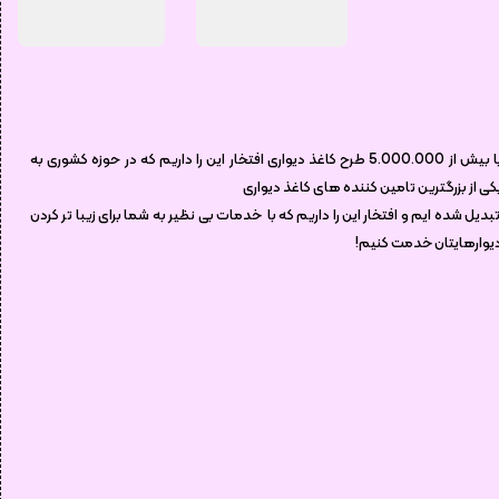
شرکت آلفا والز (مرجع کاغذ دیواری )
با بیش از 5.000.000 طرح کاغذ دیواری افتخار این را داریم که در حوزه کشوری به
کی از بزرگترین تامین کننده های کاغذ دیواری
بدیل شده ایم و افتخار این را داریم که با خدمات بی نظیر به شما برای زیبا تر کردن
یوارهایتان خدمت کنیم!