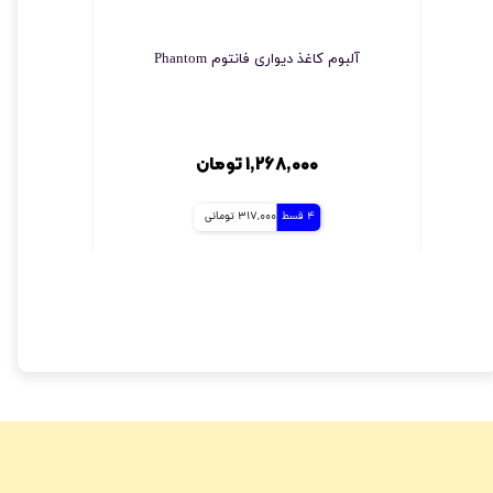
آلبوم کاغذ دیواری فانتوم Phantom
چسب مخصو
۱,۲۶۸,۰۰۰ تومان
4 قسط
317,000 تومانی