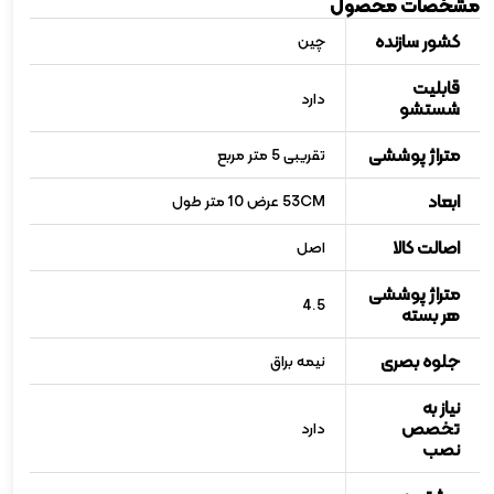
مشخصات محصول
کشور سازنده
چین
قابلیت
دارد
شستشو
متراژ پوششی
تقریبی 5 متر مربع
ابعاد
53CM عرض 10 متر طول
اصالت کالا
اصل
متراژ پوششی
4.5
هر بسته
جلوه بصری
نیمه براق
نیاز به
تخصص
دارد
نصب