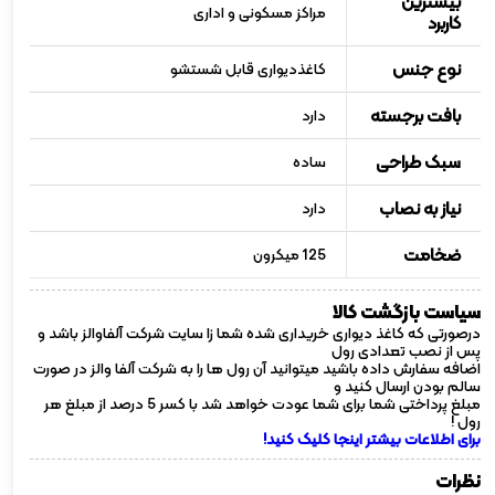
بیشترین
مراکز مسکونی و اداری
کاربرد
نوع جنس
کاغذدیواری قابل شستشو
بافت برجسته
دارد
سبک طراحی
ساده
نیاز به نصاب
دارد
ضخامت
125 میکرون
سیاست بازگشت کالا
درصورتی که کاغذ دیواری خریداری شده شما زا سایت شرکت آلفاوالز باشد و
پس از نصب تعدادی رول
اضافه سفارش داده باشید میتوانید آن رول ها را به شرکت آلفا والز در صورت
سالم بودن ارسال کنید و
مبلغ پرداختی شما برای شما عودت خواهد شد با کسر 5 درصد از مبلغ هر
رول !
برای اطلاعات بیشتر اینجا کلیک کنید!
نظرات