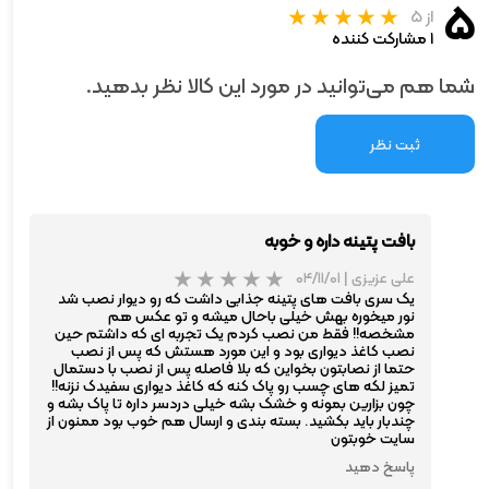
۵
از ۵
۱ مشارکت کننده
شما هم می‌توانید در مورد این کالا نظر بدهید.
ثبت نظر
بافت پتینه داره و خوبه
علی عزیزی
|
۰۴/۱۱/۰۱
یک سری بافت های پتینه جذابی داشت که رو دیوار نصب شد
نور میخوره بهش خیلی باحال میشه و تو عکس هم
مشخصه!! فقط من نصب کردم یک تجربه ای که داشتم حین
نصب کاغذ دیواری بود و این مورد هستش که پس از نصب
حتما از نصابتون بخواین که بلا فاصله پس از نصب با دستمال
تمیز لکه های چسب رو پاک کنه که کاغذ دیواری سفیدک نزنه!!
چون بزارین بمونه و خشک بشه خیلی دردسر داره تا پاک بشه و
چندبار باید بکشید. بسته بندی و ارسال هم خوب بود ممنون از
سایت خوبتون
پاسخ دهید