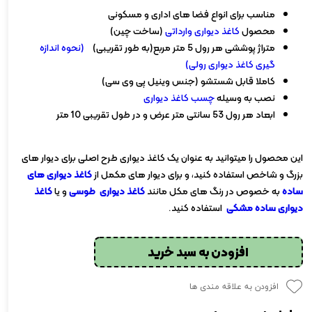
مناسب برای انواع فضا های اداری و مسکونی
محصول
کاغذ دیواری وارداتی
(ساخت چین)
متراژ پوششی هر رول 5 متر مربع(به طور تقریبی)
(نحوه اندازه
گیری کاغذ دیواری رولی)
کاملا قابل شستشو (جنس وینیل پی وی سی)
نصب به وسیله
چسب کاغذ دیواری
ابعاد هر رول 53 سانتی متر عرض و در طول تقریبی 10 متر
این محصول را میتوانید به عنوان یک کاغذ دیواری طرح اصلی برای دیوار های
بزرگ و شاخص استفاده کنید، و برای دیوار های مکمل از
کاغذ دیواری های
ساده
به خصوص در رنگ های مکل مانند
کاغذ دیواری طوسی
و یا
کاغذ
دیواری ساده
مشکی
استفاده کنید.
افزودن به سبد خرید
افزودن به علاقه مندی ها