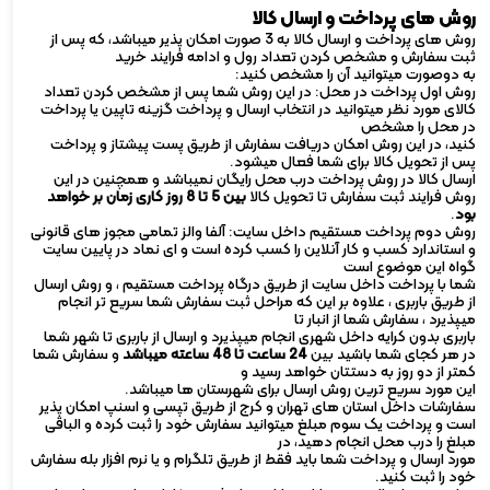
روش های پرداخت و ارسال کالا
روش های پرداخت و ارسال کالا به 3 صورت امکان پذیر میباشد، که پس از
ثبت سفارش و مشخص کردن تعداد رول و ادامه فرایند خرید
به دوصورت میتوانید آن را مشخص کنید:
روش اول پرداخت در محل: در این روش شما پس از مشخص کردن تعداد
کالای مورد نظر میتوانید در انتخاب ارسال و پرداخت گزینه تاپین یا پرداخت
در محل را مشخص
کنید، در این روش امکان دریافت سفارش از طریق پست پیشتاز و پرداخت
پس از تحویل کالا برای شما فعال میشود.
ارسال کالا در روش پرداخت درب محل رایگان نمیباشد و همچنین در این
روش فرایند ثبت سفارش تا تحویل کالا
بین 5 تا 8 روز کاری زمان بر خواهد
بود
.
روش دوم پرداخت مستقیم داخل سایت: آلفا والز تمامی مجوز های قانونی
و استاندارد کسب و کار آنلاین را کسب کرده است و ای نماد در پایین سایت
گواه این موضوع است
شما با پرداخت داخل سایت از طریق درگاه پرداخت مستقیم ، و روش ارسال
از طریق باربری ، علاوه بر این که مراحل ثبت سفارش شما سریع تر انجام
میپذیرد ، سفارش شما از انبار تا
باربری بدون کرایه داخل شهری انجام میپذیرد و ارسال از باربری تا شهر شما
در هر کجای شما باشید بین
24 ساعت تا 48 ساعته میباشد
و سفارش شما
کمتر از دو روز به دستتان خواهد رسید و
این مورد سریع ترین روش ارسال برای شهرستان ها میباشد.
سفارشات داخل استان های تهران و کرج از طریق تپسی و اسنپ امکان پذیر
است و پرداخت یک سوم مبلغ میتوانید سفارش خود را ثبت کرده و الباقی
مبلغ را درب محل انجام دهید، در
مورد ارسال و پرداخت شما باید فقط از طریق تلگرام و یا نرم افزار بله سفارش
خود را ثبت کنید.