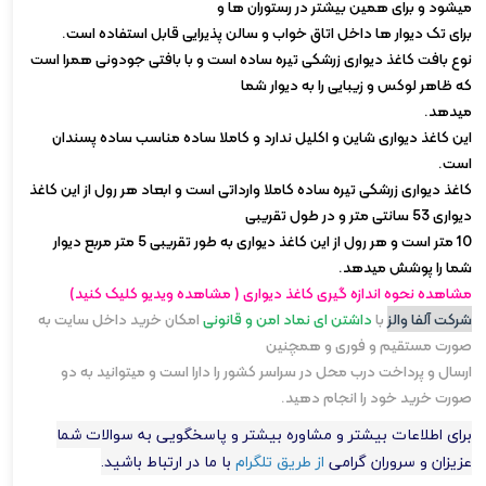
میشود و برای همین بیشتر در رستوران ها و
برای تک دیوار ها داخل اتاق خواب و سالن پذیرایی قابل استفاده است.
نوع بافت کاغذ دیواری زرشکی تیره ساده است و با بافتی جودونی همرا است
که ظاهر لوکس و زیبایی را به دیوار شما
میدهد.
این کاغذ دیواری شاین و اکلیل ندارد و کاملا ساده مناسب ساده پسندان
است.
کاغذ دیواری زرشکی تیره ساده کاملا وارداتی است و ابعاد هر رول از این کاغذ
دیواری 53 سانتی متر و در طول تقریبی
10 متر است و هر رول از این کاغذ دیواری به طور تقریبی 5 متر مربع دیوار
شما را پوشش میدهد.
مشاهده نحوه اندازه گیری کاغذ دیواری ( مشاهده ویدیو کلیک کنید)
شرکت آلفا والز
با
د
اشتن ای نماد امن و قانونی
امکان خرید داخل سایت به
صورت مستقیم و فوری و همچنین
ارسال و پرداخت درب محل در سراسر کشور را دارا است و میتوانید به دو
صورت خرید خود را انجام دهید.
برای اطلاعات بیشتر و مشاوره بیشتر و پاسخگویی به سوالات شما
عزیزان و سروران گرامی
از طریق تلگرام
با ما در ارتباط باشید.