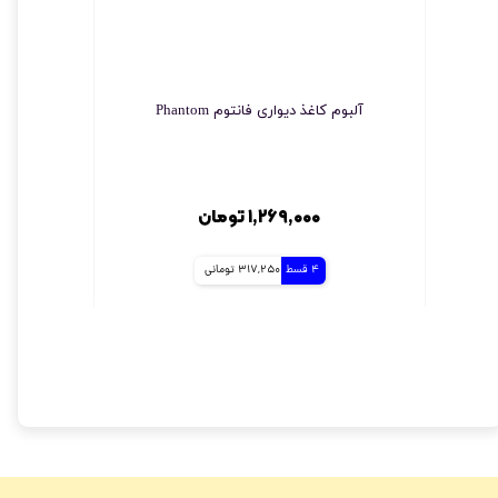
آلبوم کاغذ دیواری فانتوم Phantom
چسب مخصو
۱,۲۶۹,۰۰۰ تومان
4 قسط
317,250 تومانی