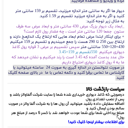
کرده و ویدیو را مشاهده فرمایید
دیوار ها اگر به سانتی متر اندازه میزنید، تقسیم بر 159 سانتی متر
کنید و اگر به متر اندازه میزنید تقسیم بر 1.59 کنید.
به مثال زیر توجه کنید:
_ابعاد یک دیوار بزرگ عرض 430 سانتی متر و ابعاد عرض سه طرف
ستون جمعا 120 سانتی متر است ، چه مقدار رول لازم است؟
+ برای اینکار ابتدا عرض تمام ابعاد هایی که ارتفاع یک اندازهخ دارند و
ارتفاع بین 250 تا 290 هست را جمع میبندیم و تقسیم بر 159 میکنیم
120+430=550 ساتنتی متر
سپس تقسییم بر عرض 3 قواره رول کاغذ
دیواری میکنیم
550تقسیم بر 159=3.45
حال عدد بدست آمده که 3.45 است را رند میکنیم و نشان میدهد که
ما به 4 رول کاغذ دیواری احتیاج داریم.
در صورت نتوانستن در اندازه گیری به صورت 24 ساعته میتوانید با
کارشناس ما تماس برقرا کنید و دکمه تماس با ما در بالای صفحه کلیک
کنید.
سیاست بازگشت کالا
درصورتی که کاغذ دیواری خریداری شده شما زا سایت شرکت آلفاوالز باشد و
پس از نصب تعدادی رول
اضافه سفارش داده باشید میتوانید آن رول ها را به شرکت آلفا والز در صورت
سالم بودن ارسال کنید و
مبلغ پرداختی شما برای شما عودت خواهد شد با کسر 5 درصد از مبلغ هر
رول !
برای اطلاعات بیشتر اینجا کلیک کنید!