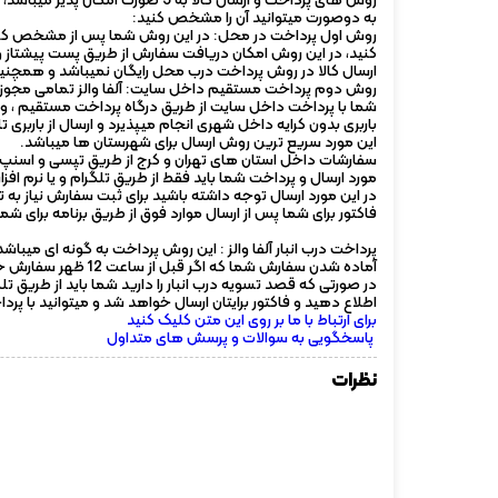
به دوصورت میتوانید آن را مشخص کنید:
روش اول پرداخت در محل: در این روش شما پس از مشخص کردن ت
کنید، در این روش امکان دریافت سفارش از طریق پست پیشتاز و
ارسال کالا در روش پرداخت درب محل رایگان نمیباشد و همچنین
روش دوم پرداخت مستقیم داخل سایت: آلفا والز تمامی مجوز ها
شما با پرداخت داخل سایت از طریق درگاه پرداخت مستقیم ، و روش
باربری بدون کرایه داخل شهری انجام میپذیرد و ارسال از باربری
این مورد سریع ترین روش ارسال برای شهرستان ها میباشد.
سفارشات داخل استان های تهران و کرج از طریق تپسی و اسنپ ا
مورد ارسال و پرداخت شما باید فقط از طریق تلگرام و یا نرم افزا
در این مورد ارسال توجه داشته باشید برای ثبت سفارش نیاز به 
فاکتور برای شما پس از ارسال موارد فوق از طریق برنامه برای ش
پرداخت درب انبار آلفا والز : این روش پرداخت به گونه ای م
آماده شدن سفارش شما که اگر قبل از ساعت 12 ظهر سفارش خود را ثبت کرده باشید در همان روز امکان دریافت کالا را دارید.
در صورتی که قصد تسویه درب انبار را دارید شما باید از طریق ت
اطلاع دهید و فاکتور برایتان ارسال خواهد شد و میتوانید با پرد
برای ارتباط با ما بر روی این متن کلیک کنید
پاسخگویی به سوالات و پرسش های متداول
نظرات