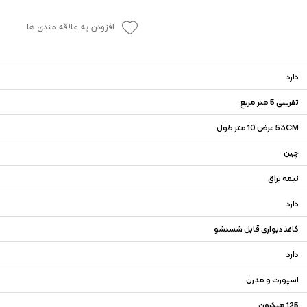
افزودن به علاقه مندی ها
دارد
تقریبی 5 متر مربع
53CM عرض 10 متر طول
چین
نیمه براق
دارد
کاغذدیواری قابل شستشو
دارد
اسپورت و مدرن
125 میکرون