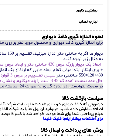
بیشترین کاربرد
نیاز به نصاب
نحوه اندازه گیری کاغذ دیواری
برای اندازه گیری کاغذ دیواری و محصول مورد نظر بر روی م
دیوار ها اگر به سانتی متر اندازه میزنید، تقسیم بر 159 سانتی متر کنید و اگر به متر اندازه میزنید تقسیم بر 1.59 کنید.
به مثال زیر توجه کنید:
_ابعاد یک دیوار بزرگ عرض 430 سانتی متر و ابعاد عرض سه طرف ستون جمعا 120 سانتی متر است ، چه مقدار رول لازم است؟
+ برای اینکار ابتدا عرض تمام ابعاد هایی که ارتفاع یک اندازهخ دارند و ارتفاع بین 250 تا 290 هست 
120+430=550 ساتنتی متر
سپس تقسییم بر عرض 3 قواره رول کاغذ دیواری میکنیم
حال عدد بدست آمده که 3.45 است را رند میکنیم و نشان میدهد که ما به 4 رول کاغذ دیواری احتیاج داریم.
در صورت نتوانستن در اندازه گیری به صورت 24 ساعته میتوانید با کارشناس ما تماس برقرا کنید و دکمه تماس با ما در بالای صفحه کلیک کنید.
سیاست بازگشت کالا
درصورتی که کاغذ دیواری خریداری شده شما زا سایت شرکت آلفا
اضافه سفارش داده باشید میتوانید آن رول ها را به شرکت آلفا 
مبلغ پرداختی شما برای شما عودت خواهد شد با کسر 5 درصد از مبلغ هر رول !
برای اطلاعات بیشتر اینجا کلیک کنید!
روش های پرداخت و ارسال کالا
روش های پرداخت و ارسال کالا به 3 صورت امکان پذیر میباشد، که پس از ثبت سفارش و مشخص کردن تعداد رول و ادامه فرایند خرید