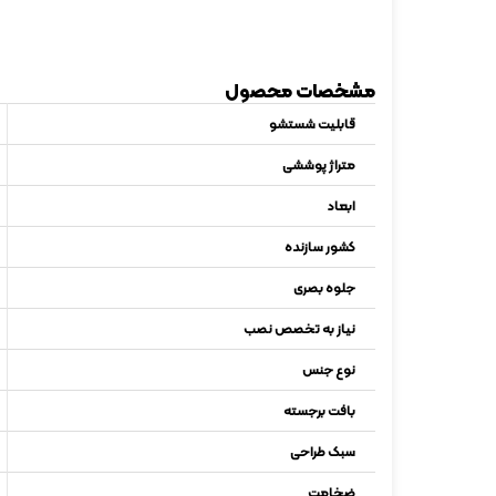
مشخصات محصول
قابلیت شستشو
متراژ پوششی
ابعاد
کشور سازنده
جلوه بصری
نیاز به تخصص نصب
نوع جنس
بافت برجسته
سبک طراحی
ضخامت