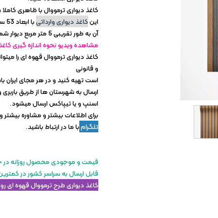
کاغذ دیواری آلبومی
کاغذ دیواری ترمووال با ظاهری کاملا ش
کاغذ دیواری ارزان
این
کاغذ دیواری وارداتی
با ابعاد 53 سانتی متر عرض و در طول 10 متر قابل عرضه است و هر رول
آن به طور تقریبی 5 متر مربع دیوار شما را پوشش میدهد.
کاغذ دیواری سلطنتی
مشاهده ویدیو نحوه اندازه گیری کاغذ
کاغذ دیواری ترمووال قهوه ای را میتوا
و قانونی
است تهیه کنید و در هر مجای ایران با
ارسال به شهرستان ها از طریق باربری 
اسنپ و یا تیپاکس ارسال میشود.
برای اطلاعات بیشتر و مشاوره بیشتر و
تلگرام
با ما در ارتباط باشید.
قیمت و موجودی محصول روزانه در حال
قابل ارسال به سراسر کشور در کمترین
کاغذ دیواری طرح ترمووال قهوه ای ر