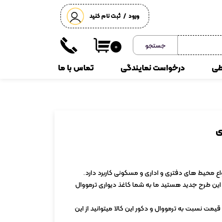
ورود
/
ثبت نام کنید
حساب کاربری من
جستجو
۰
تغییر گذر واژه
طی
درخواست نمایندگی
تماس با ما
سفارشات
خروج از حساب کاربری
پارکت لمینت
گرین وال
ی
واع محیط های دفتری و اداری و مسکونی کاربرد دارد.
از این طرح جدید هستید ما به شما کاغذ دیواری ترمووال
قیمت نسبت به ترمووال و دکور این کالا میتوانید از این