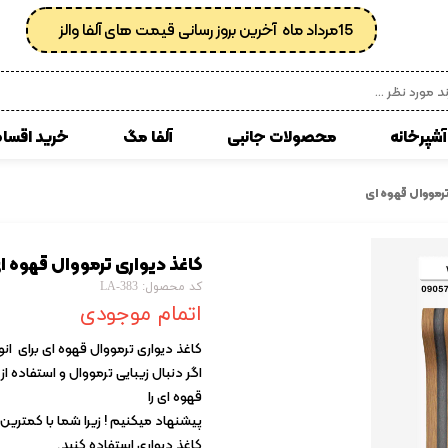
15مرداد ماه آخرین بروز رسانی قیمت های آلفا والز
آشپرخانه
محصولات جانبی
آلفا مگ
خرید اقسا
 مصنوعی
انواع کفپوش پی وی سی
ترمووال قهوه ای
زبرا
کوسن
کاغذ دیواری ترمووال قهوه ا
ی
کاغذدیواری رولی
کد محصول: LA-383
کاغذدیواری ساده
اتمام موجودی
کاغذ دیواری پتینه
کاغذ دیواری ترمووال قهوه ای برای ان
اگر دنبال زیبایی ترمووال و استفاده 
کاغذدیواری طرح دار
قهوه ای را
کاغذدیواری اداری
پیشنهاد میکنیم ! زیرا شما با کمترین 
کاغذ دیواری استفاده کنید.