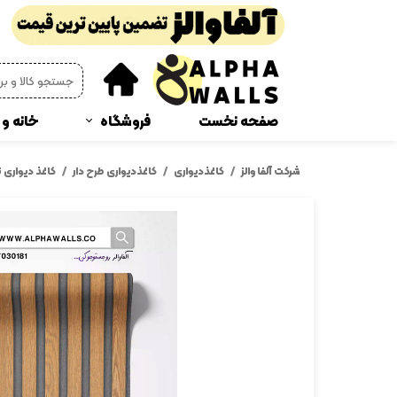
صفحه نخست
فروشگاه
خانه و 
پوستر دیواری
چمن
شرکت آلفا والز
کاغذدیواری
کاغذدیواری طرح دار
کاغذ دیواری 
دیوار پوش فومی
پرده 
ترمز پله و رو پله ای
پادر