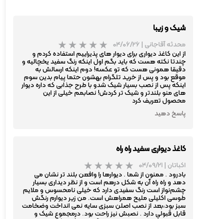
شیک و زیبا
محدثه آقاجانی
|
۰۴/۰۶/۲۶
از این کاغذ دیواری برای دیوار های پذیراییم استفاده کردم و
چندتا نکته هست که باید بگم اول اینکه رنگ سفید یخچالیه و
دقیقا همونی هست که تو عکسه! دوم اینکه ارسالش به
موقع بود و پس از خرید تلگرام بهشون حتما پیام بدین سوم
اینکه پس از نصب بسیار شیک شدو با طرح جذابی که داره دیوار
های منو بلندتر و شیک تر کردش! نصابمم خیلی از این
محصول تعریف کرد
پاسخ دهید
کاغذ دیواری سفید راه راه
اکباتان
|
۰۴/۰۹/۲۱
بادرود . ممنون از شما . دیوارها را وافعن بلند تر نشان می
دهد و راه راه آن به شکل درهم است و از نظر دیداری بسیار
چشم‌نواز است رنگ سفیدی دارد که خیلی نامحسوس و ملایم
طوسی اکلیلی ملیح همراهش است. من زیر دیوارم رنگش
سبز بود،بعد از نصب اصلن سبزی سایه نمی انداخت وضخامت
قابل قبولی دارد . نصبش نیز راحت بود. درمجموع شیک و