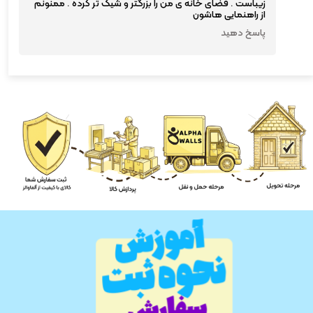
زیباست . فضای خانه ی من را بزرگتر و شیک تر کرده . ممنونم
از راهنمایی هاشون
پاسخ دهید