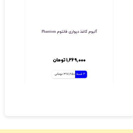
آلبوم کاغذ دیواری فانتوم Phantom
چسب مخصو
۱,۲۶۹,۰۰۰ تومان
4 قسط
317,250 تومانی