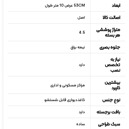
ابعاد
53CM عرض 10 متر طول
اصالت کالا
اصل
متراژ پوششی
4.5
هر بسته
جلوه بصری
نیمه براق
نیاز به
تخصص
دارد
نصب
بیشترین
مراکز مسکونی و اداری
کاربرد
نوع جنس
کاغذدیواری قابل شستشو
بافت برجسته
دارد
سبک طراحی
ساده