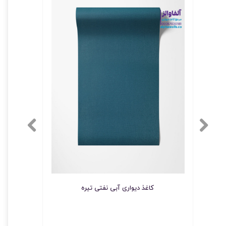
★
★
کاغذ دیواری آبی نفتی تیره
کاغذ دی
★
★
★
★
★