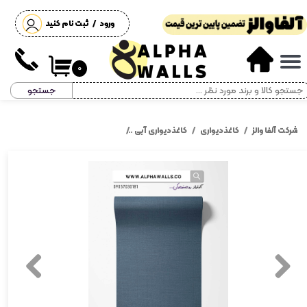
ورود
/
ثبت نام کنید
حساب کاربری من
تغییر گذر واژه
۰
جستجو
سفارشات
خروج از حساب کاربری
شرکت آلفا والز
کاغذدیواری
کاغذدیواری آبی
کاغذ دیواری سرمه ای بافت کنفی 7157