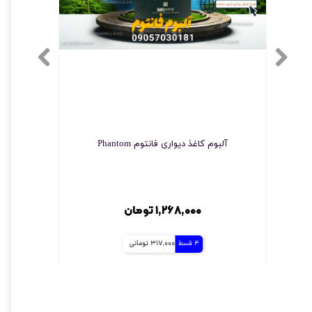
آلبوم کاغذ دیواری فانتوم Phantom
چسب مخصو
۱,۲۶۸,۰۰۰ تومان
4 قسط
317,000 تومانی