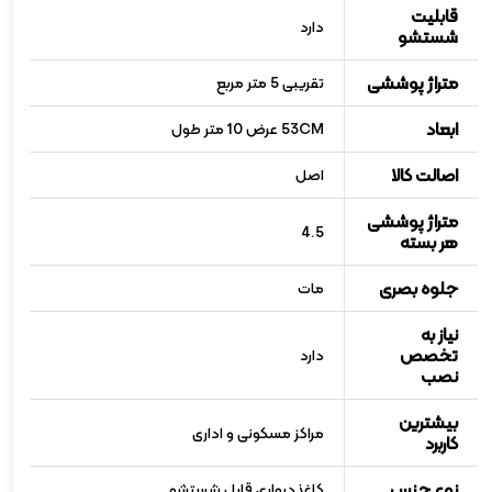
قابلیت
دارد
شستشو
متراژ پوششی
تقریبی 5 متر مربع
ابعاد
53CM عرض 10 متر طول
اصالت کالا
اصل
متراژ پوششی
4.5
هر بسته
جلوه بصری
مات
نیاز به
تخصص
دارد
نصب
بیشترین
مراکز مسکونی و اداری
کاربرد
نوع جنس
کاغذدیواری قابل شستشو