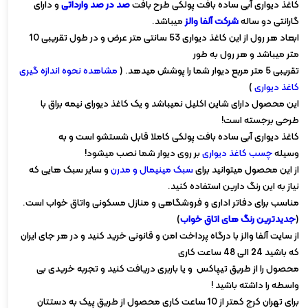
کاغذ دیواری آبی ساده بافت پولکی طرح بافت
صد در صد وارداتی
و دارای
گارانتی دو ساله
شرکت آلفا والز
میباشد.
ابعاد هر رول از این کاغذ دیواری 53 سانتی متر عرض و در طول تقریبی 10
متر میباشد و هر رول به طور
تقریبی 5 متر مربع دیوار شما را پوشش میدهد. (
مشاهده نحوه اندازه گیری
کاغذ دیواری
)
این محصول دارای شاین اکلیل نمیباشد و یک کاغذ دیورای نیمه براق با
طرحی برجسته است!
کاغذ دیواری آبی ساده بافت پولکی کاملا قابل شستشو است و به
وسیله
چسب کاغذ دیواری
بر روی دیوار شما نصب میشود!
از این محصول میتوانید برای
سبک مینیمال و مدرن
و سایر سبک هایی که
نیاز به این رنگ دارین استفاده کنید.
مناسب برای دفاتر اداری و فروشگاهی و منازل مسکونی واتاق خواب است.
(
جدیدترین رنگ های اتاق خواب
)
از سایت آلفا والز با درگاه پرداخت امن و قانونی خرید کنید و در هر جای ایران
که باشید 24 الی 48 ساعت کاری
محصول را از طریق تیپاکس و یا باربری دریافت کنید و تجربه خریدی بی
واسطه را داشته باشید !
برای تهران کرج کمتر از 10 ساعت کاری محصول از طریق پیک به دستتان