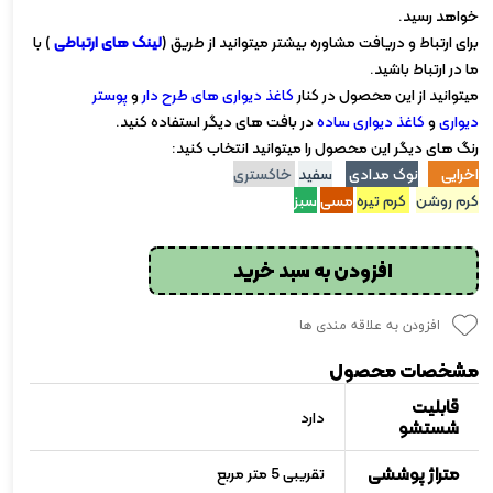
خواهد رسید.
برای ارتباط و دریافت مشاوره بیشتر میتوانید از طریق (
لینک های ارتباطی
) با
ما در ارتباط باشید.
میتوانید از این محصول در کنار
کاغذ دیواری های طرح دار
و
پوستر
دیواری
و
کاغذ دیواری ساده
در بافت های دیگر استفاده کنید.
رنگ های دیگر این محصول را میتوانید انتخاب کنید:
اخرایی
نوک مدادی
سفید
خاکستری
کرم روشن
کرم تیره
مسی
سبز
افزودن به سبد خرید
افزودن به علاقه مندی ها
مشخصات محصول
قابلیت
دارد
شستشو
متراژ پوششی
تقریبی 5 متر مربع