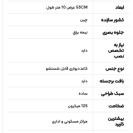
ابعاد
53CM عرض 10 متر طول
کشور سازنده
چین
جلوه بصری
نیمه براق
نیاز به
تخصص
دارد
نصب
نوع جنس
کاغذدیواری قابل شستشو
بافت برجسته
دارد
سبک طراحی
ساده
ضخامت
125 میکرون
بیشترین
مراکز مسکونی و اداری
کاربرد