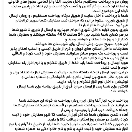
روش دوم پرداخت مستقیم داخل سایت: آلفا والز تمامی مجوز های قانونی
و استاندارد کسب و کار آنلاین را کسب کرده است و ای نماد در پایین سایت
گواه این موضوع است
شما با پرداخت داخل سایت از طریق درگاه پرداخت مستقیم ، و روش ارسال
از طریق باربری ، علاوه بر این که مراحل ثبت سفارش شما سریع تر انجام
میپذیرد ، سفارش شما از انبار تا
باربری بدون کرایه داخل شهری انجام میپذیرد و ارسال از باربری تا شهر شما
در هر کجای شما باشید بین
24 ساعت تا 48 ساعته میباشد
و سفارش شما
کمتر از دو روز به دستتان خواهد رسید و
این مورد سریع ترین روش ارسال برای شهرستان ها میباشد.
سفارشات داخل استان های تهران و کرج از طریق تپسی و اسنپ امکان پذیر
است و پرداخت یک سوم مبلغ میتوانید سفارش خود را ثبت کرده و الباقی
مبلغ را درب محل انجام دهید، در
مورد ارسال و پرداخت شما باید فقط از طریق تلگرام و یا نرم افزار بله سفارش
خود را ثبت کنید.
در این مورد ارسال توجه داشته باشید برای ثبت سفارش نیاز به تعداد رول و
کد مورد نظر همچنین ارسال نام و نام خانوادگی و شماره تماس و
لوکیشن داخل نرم افزار تلگرام و یا بله دارید.
فاکتور برای شما پس از ارسال موارد فوق از طریق برنامه برای شما ارسال
خواهد شد.
پرداخت درب انبار آلفا والز : این روش پرداخت به گونه ای میباشد شما
میتوانید در قسمت پرداخت مستقیم در قسمت توضیحات سفارش شما
جمله دریافت درب انبار را بنویسید و پس از
آماده شدن سفارش شما که اگر قبل از ساعت 12 ظهر سفارش خود را ثبت
کرده باشید در همان روز امکان دریافت کالا را دارید.
در صورتی که قصد تسویه درب انبار را دارید شما باید از طریق تلگرام و یا نرم
افزار بله سفارش خود را ثبت کنید و نام و نام خانوادگی به همراه شماره