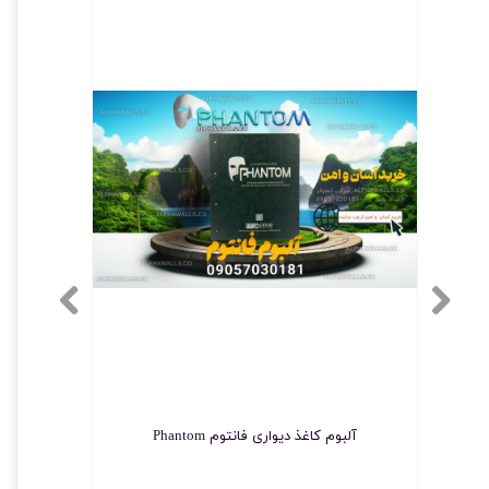
آلبوم کاغذ دیواری فانتوم Phantom
چسب مخصو