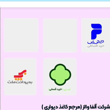
شرکت آلفا والز (مرجع کاغذ دیواری )