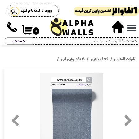
ورود
/
ثبت نام کنید
حساب کاربری من
تغییر گذر واژه
۰
جستجو
سفارشات
خروج از حساب کاربری
شرکت آلفا والز
کاغذدیواری
کاغذدیواری آبی
کاغذ دیواری آبی ساده بافت پولکی