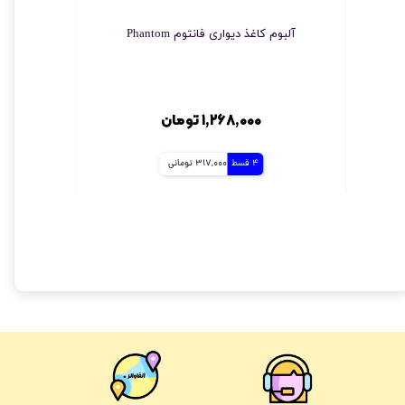
آلبوم کاغذ دیواری فانتوم Phantom
چسب مخصو
۱,۲۶۸,۰۰۰ تومان
4 قسط
317,000 تومانی