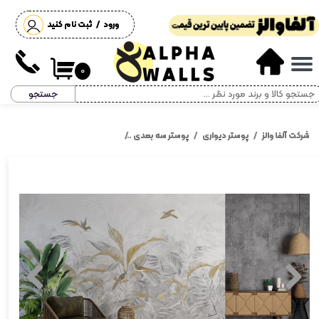
ورود
/
ثبت نام کنید
حساب کاربری من
تغییر گذر واژه
۰
جستجو
سفارشات
خروج از حساب کاربری
شرکت آلفا والز
پوستر دیواری
پوستر سه بعدی
پوستر دیواری شاخ برگ طوسی طلایی