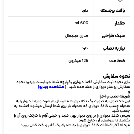
بافت برجسته
دارد
مقدار
600 ml
سبک طراحی
مدرن مینیمال
نیاز به نصاب
دارد
ضخامت
125 میکرون
نحوه سفارش
برای نحوه ثبت سفارش کاغذ دیواری یکپارچه شما میبایست ویدیو نحوه
سفارش پوستر دیواری را مشاهده کنید.
( مشاهده ویدیو)
و
طریقه نصب و اجرا
این محصول به صورت یک تکه برای شما ارسال میشود و ایتدا دیوار را به
همراه چسب کاغذ دیواری که همراه بار بری شما ارسال میشود آغشته به
چسب کنید.
سپس کاغذ دیواری را بر روی دیوار پهن کنید و خیلی آرام با کارتک روی آن را
بکشید تا هواهای آن خارج شود.
مرحله آخر اضافات کاغذ دیواری را به همراه یک کاتر و خط کش ببرید.