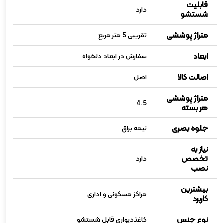
قابلیت
دارد
شستشو
متراژ پوششی
تقریبی 5 متر مربع
ابعاد
سفارش در ابعاد دلخواه
اصالت کالا
اصل
متراژ پوششی
4.5
هر بسته
جلوه بصری
نیمه براق
نیاز به
تخصص
دارد
نصب
بیشترین
مراکز مسکونی و اداری
کاربرد
نوع جنس
کاغذدیواری قابل شستشو