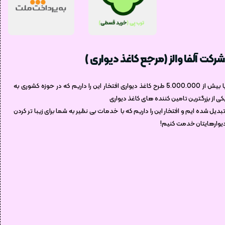
شرکت آلفا والز (مرجع کاغذ دیواری )
با بیش از 5.000.000 طرح کاغذ دیواری افتخار این را داریم که در حوزه کشوری به
کی از بزرگترین تامین کننده های کاغذ دیواری
بدیل شده ایم و افتخار این را داریم که با خدمات بی نظیر به شما برای زیبا تر کردن
یوارهایتان خدمت کنیم!