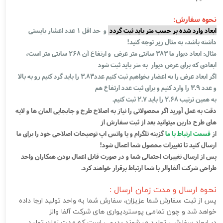
نحوه سفارش:
ابعاد وارد شده بر حسب متر باید ثبت گردد
و حد اقل 1 عدد اعشار بایستی
داشته باشد، به مثال زیر توجه کنید!
مثال: ابعاد دیوار ما 383 سانتی متر عرض و ارتفاع آن 268 سانتی متر است،
ابعادی که برای عرض دیوار به متر باید ثبت شود
اگر ابعاد عرض را به اعضار بخواهبم ثبت کنیم عدد3.83 را باید گرد کنیم رو به بالا
و عدد 3.9 را وارد کنیم و برای ثبت عدد ارتفاع هم
به همین ترتیب 2.68 را باید 2.7 ثبت کنیم.
دقت به عمل آورید اگر محصولاتی را نیاز به اصلاح طرح و جابجایی المان ها و لایه
های طرح دارین میتوانید بعد از ثبت سفارش از
از
قسمت ارتباط با ما
گزینه تلگرام و یا واتس اپ توصیحات اصلاحی خود را برای ما
ارسال کنید تا تغییرات محصول شما اعمال شود!
پس از ارسال تغییرات احتمالی شما و در صورت قابل اعمال بودن همکاران واحد
طراحی شرکت آلفاوالز با شما ارتباط برقرار خواهند کرد.
نحوه ارسال و مدت زمان ارسال :
پس از ثبت سفارش شما عزیزان، سفارش شما به واحد تولید ارجا داده
خواهد شد و چون تمامی پوستردیواری های شرکت آلفا والز
در ابعاد سفارشی تولید میشوند بدیهی است که مدت زمان تولید