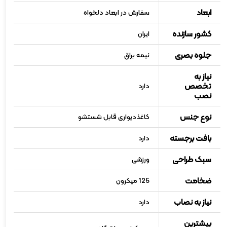
ابعاد
سفارش در ابعاد دلخواه
کشور سازنده
ایران
جلوه بصری
نیمه براق
نیاز به
تخصص
دارد
نصب
نوع جنس
کاغذدیواری قابل شستشو
بافت برجسته
دارد
سبک طراحی
ورزشی
ضخامت
125 میکرون
نیاز به نصاب
دارد
بیشترین