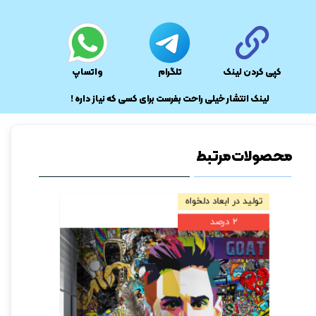
کپی کردن لینک
تلگرام
واتساپ
​لینک انتشار خیلی راحت بفرست برای کسی که نیاز داره !
محصولات مرتبط
تولید در ابعاد دلخواه
تولید در ابعا
۲ درصد
۲ درصد