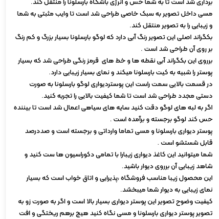
برداری شد است تا به شما حس و انرژی باشگاه بارسلونا را منتقل کند.
مسی داخل تصویر به سبک خاصی طراحی شد است تا وایب مثبتی به شما
و زیبایی را به تصویر منتقل کند.
بکگراند اصلی این تصویر رنگ آبی دارد که لوگو بارسلونا بسیار بزرگ و کم رنگ
بر روی آن طراحی شد است .
برروی این بکگراند آبی نقطه ها و خط های قرمز رنگی طراحی شد که بسیار
پوستر را شبیه به کیت بارسلونا میکند و نمای بسیار زیبایی دارد.
در قسمت بالایی سمت راست این پوستردیواری لوگو بارسلونا به صورت
دستی مجدد طراحی شد است تا شما کیفیت بالایی را تجربه کنید.
اگر به لبه های لوگو دقت کنید سایه های سیاهی اعمال شد است تا بیننده
حس کند لوگو برجسته و برآمده است .
پوستر دیواری بارسلونا و مسی تماما وارداتی و برجسته است و صددرصد
قابل شستشو است .
شما میتوانید این کاغذ دیواری زیبارا با تمامی دکوراسیون ها ست کنید و
شاهد زیبایی آن برروی دیوار باشید.
این محصول زیبا مناسب فروشگاه ،پذیرایی و اتاق خواب است که بسیار
نمای زیبایی به دیوار شما میبخشد.
کیفیت وضوح تصویر این پوستر دیواری بسیار بالا است و اگر به صورت زو به
تصویر پوستر دیواری بارسلونا و مسی نگاه کنید هیچ برهم ریختگی و افت