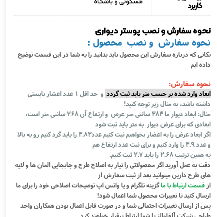
مسکونی و باشگاه
کاربرد
نحوه سفارش و نصب پوستر دیواری
نحوه سفارش و نصب محصول :
نکاتی که درباره سفارش این محصول باید بدانید را به شما در این قسمت توضیح
داده ایم
نحوه سفارش:
ابعاد وارد شده بر حسب متر باید ثبت گردد
و حد اقل 1 عدد اعشار بایستی
داشته باشد، به مثال زیر توجه کنید!
مثال: ابعاد دیوار ما 383 سانتی متر عرض و ارتفاع آن 268 سانتی متر است،
ابعادی که برای عرض دیوار به متر باید ثبت شود
اگر ابعاد عرض را به اعضار بخواهبم ثبت کنیم عدد3.83 را باید گرد کنیم رو به بالا
و عدد 3.9 را وارد کنیم و برای ثبت عدد ارتفاع هم
به همین ترتیب 2.68 را باید 2.7 ثبت کنیم.
دقت به عمل آورید اگر محصولاتی را نیاز به اصلاح طرح و جابجایی المان ها و لایه
های طرح دارین میتوانید بعد از ثبت سفارش از
از
قسمت ارتباط با ما
گزینه تلگرام و یا واتس اپ توصیحات اصلاحی خود را برای ما
ارسال کنید تا تغییرات محصول شما اعمال شود!
پس از ارسال تغییرات احتمالی شما و در صورت قابل اعمال بودن همکاران واحد
طراحی شرکت آلفاوالز با شما ارتباط برقرار خواهند کرد.