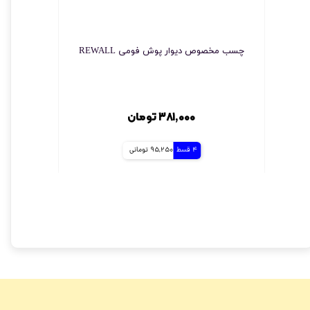
چسب مخصوص دیوار پوش فومی REWALL
دیوا
۳۸۱,۰۰۰ تومان
4 قسط
95,250 تومانی