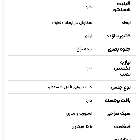
قابلیت
دارد
شستشو
ابعاد
سفارش در ابعاد دلخواه
کشور سازنده
ایران
جلوه بصری
نیمه براق
نیاز به
تخصص
دارد
نصب
نوع جنس
کاغذدیواری قابل شستشو
بافت برجسته
دارد
سبک طراحی
اسپورت و مدرن
ضخامت
125 میکرون
بیشترین