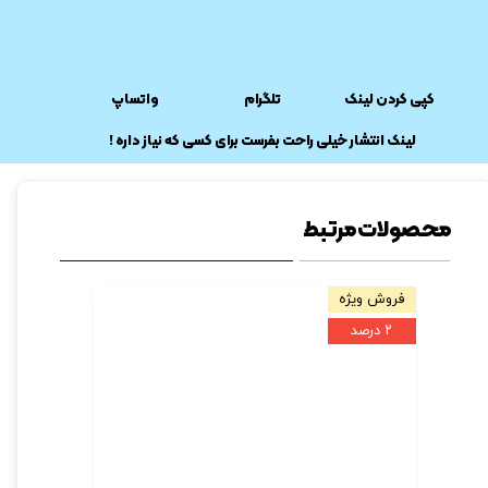
کپی کردن لینک
تلگرام
واتساپ
​لینک انتشار خیلی راحت بفرست برای کسی که نیاز داره !
محصولات مرتبط
فروش ویژه
تولید در ابعا
۲ درصد
۲ درصد