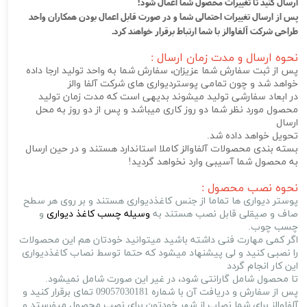
ارسال کنید تا تغییرات محصول شما اعمال شود!
پس از ارسال تغییرات احتمالی شما و در صورت قابل اعمال بودن همکاران واحد
طراحی شرکت آلفاوالز با شما ارتباط برقرار خواهند کرد.
نحوه ارسال و مدت زمان ارسال :
پس از ثبت سفارش شما عزیزان، سفارش شما به واحد تولید ارجا داده
خواهد شد و چون تمامی پوستردیواری های شرکت آلفا والز
در ابعاد سفارشی تولید میشوند بدیهی است که مدت زمان تولید
محصول مورد نظر شما دو روز کاری میباشد و پس از دو روز به محل
ارسال
تحویل خواهد داده شد.
بسته بندی محصولات آلفاوالز کاملا استاندارد هستند و در حین ارسال
به محصول شما آسیبی وارد نخواهد گردید!
نحوه نصب محصول :
پوستر دیواری ها تماما از جنس کاغذدیواری هستند و بر روی هر سطح
صاف و صیقلی قابل نصب هستند به
وسیله چسب کاغذ دیواری
و
چسب چوب.
اگر کمی مهارت فنی داشته باشید میتوانید خودتان هم این محصولات
را نصبی کنید و لی پیشنهاد میشود که حتما توسط نصاب کاغذدیواری
این کار انجام گردد
تا محصول شامل گارانتی شود، در غیر این صورت شامل نمیشود.
پس از سفارش و دریافت آن با شماره 09057030181 تمای برقرار کنید و
آلفاوالز برای شما نصاب از شهر خودتون برای نصب محصول میفرستد و