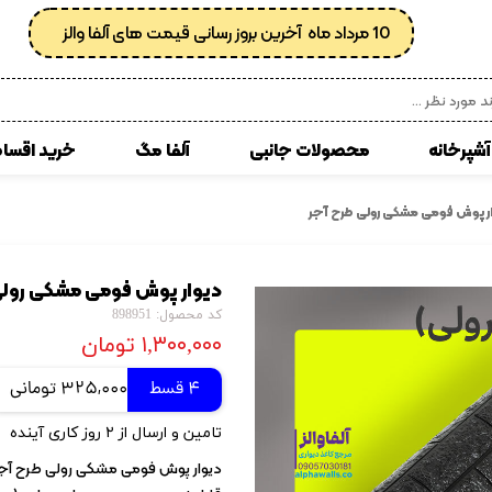
10 مرداد ماه آخرین بروز رسانی قیمت های آلفا والز
آشپرخانه
محصولات جانبی
آلفا مگ
خرید اقسا
 مصنوعی
انواع کفپوش پی وی سی
ر پوش فومی مشکی رولی طرح آجر
زبرا
کوسن
دیوار پوش فومی مشکی رولی
ی
کاغذدیواری رولی
کد محصول: 898951
کاغذدیواری ساده
۱,۳۰۰,۰۰۰ تومان
کاغذ دیواری پتینه
4 قسط
325,000 تومانی
کاغذدیواری طرح دار
تامین و ارسال از ۲ روز کاری آینده
کاغذدیواری اداری
دیوار پوش فومی مشکی رولی طرح آ