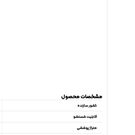
مشخصات محصول
کشور سازنده
قابلیت شستشو
متراژ پوششی