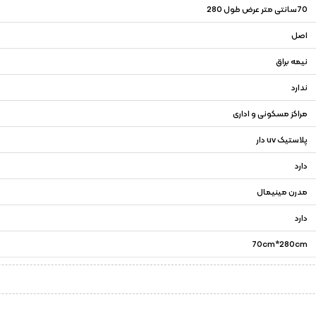
70سانتی متر عرض طول 280
اصل
نیمه براق
ندارد
مراکز مسکونی و اداری
پلاستیک uv دار
دارد
مدرن مینیمال
دارد
70cm*280cm