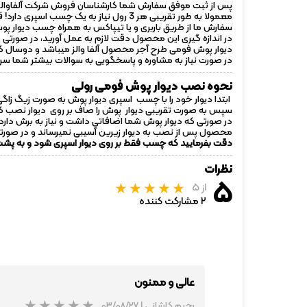
پس از ثبت موفق سفارش شما کارشناسان فروش شرکت آلفاوالز ب
معمولا به طور تقریبی هر 3 رول نیاز به یک چسب اسپری دارد! قیمت چسب در دو مدل 50.000 تومان تا 75000 تومان است!
سفارش ما از طریق باربری و یا تیپاکس به همراه چسب دیوار پو
در اندازه گیری این محصول دقت لازم به عمل آورید، در صورتی 
دیوار پوش فومی طرح آجر محصول آلفا والز میباشد و دوسال گار
در صورت نیاز به مشاوره و پاسخگویی به سوالات بیشتر شما سروران
نحوه نصب دیوار پوش فومی رولی
ابتدا دیوار خود را با چسب اسپری دیوار پوش به صورت زیگ زاگی در عرض 70 سانتی متر و در ارتفاع مورد 
سپس به صورت تقریبی دیوار پوش را صاف بر روی دیوار نصب کر
در صورتی که دیوار پوش شما اضافاتی داشت و نیاز به برش دارد ، 
محصول پس از نصب به دیوار زیرین آسیبی نمیرساند و در صورتی 
دقت بفرمایید که چسب فقط بر روی دیوار اسپری شود و به پ
نظرات
۵
از ۵
۲ مشارکت کننده
عالی و ممنون
رحیم کاشانی
|
۰۳/۰۸/۲۷