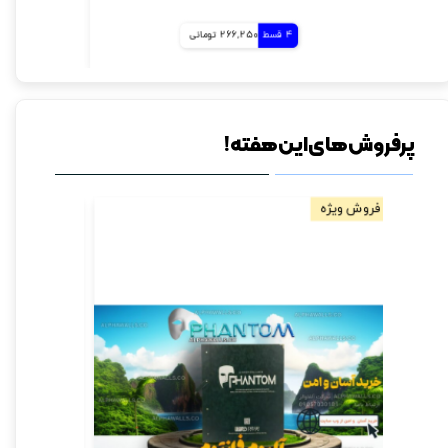
4 قسط
266,250 تومانی
پرفروش های این هفته!
فروش ویژه
مخصوص دیو