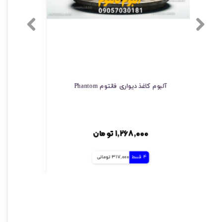
آلبوم کاغذ دیواری فانتوم Phantom
چسب مخصو
۱,۲۶۸,۰۰۰ تومان
4 قسط
317,000 تومانی