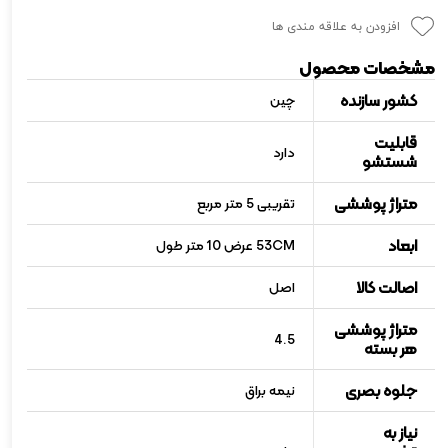
افزودن به علاقه مندی ها
مشخصات محصول
کشور سازنده
چین
قابلیت
دارد
شستشو
متراژ پوششی
تقریبی 5 متر مربع
ابعاد
53CM عرض 10 متر طول
اصالت کالا
اصل
متراژ پوششی
4.5
هر بسته
جلوه بصری
نیمه براق
نیاز به