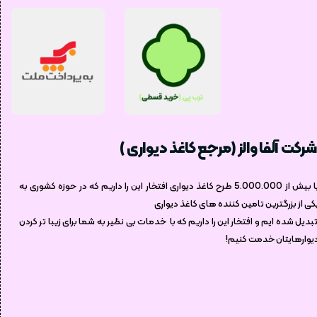
شرکت آلفا والز (مرجع کاغذ دیواری )
با بیش از 5.000.000 طرح کاغذ دیواری افتخار این را داریم که در حوزه کشوری به
کی از بزرگترین تامین کننده های کاغذ دیواری
بدیل شده ایم و افتخار این را داریم که با خدمات بی نظیر به شما برای زیبا تر کردن
یوارهایتان خدمت کنیم!